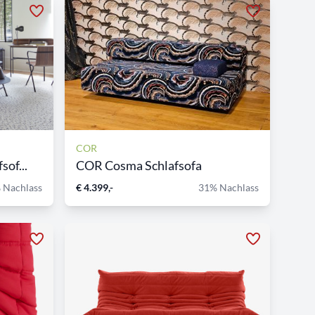
COR
of...
COR Cosma Schlafsofa
 Nachlass
€ 4.399,-
31% Nachlass