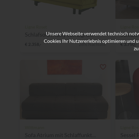
Ligne Roset
Ligne Ros
Unsere Webseite verwendet technisch notwe
Schlafsofa Multy von Ligne...
Schlafs
Cookies Ihr Nutzererlebnis optimieren und u
€ 2.358,-
28% Nachlass
€ 3.750,-
zu
Wittmann
Ligne Ros
Sofa Atrium mit Schlaffunkt...
Sessel P