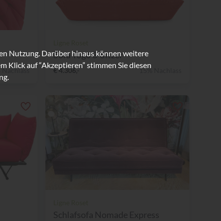
Ligne Roset
ren Nutzung. Darüber hinaus können weitere
Sofa Togo 3-Sitzer
m Klick auf “Akzeptieren” stimmen Sie diesen
 Nachlass
€ 4.306,-
15% Nachlass
ng.
Ligne Roset
Schlafsofa Nomade Express