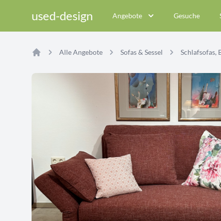
used-design
Angebote
Gesuche
Alle Angebote
Sofas & Sessel
Schlafsofas, 
Home