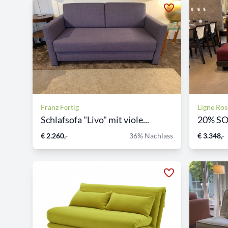
Franz Fertig
Ligne Ros
Schlafsofa "Livo" mit viole...
€ 2.260,-
36% Nachlass
€ 3.348,-