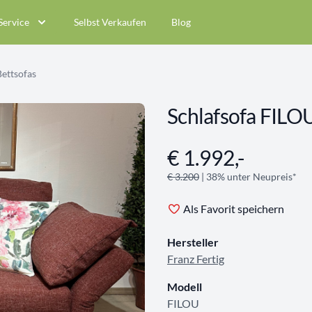
Service
Selbst Verkaufen
Blog
Bettsofas
Schlafsofa FILO
€ 1.992,-
Angebotsinformationen
€ 3.200
| 38% unter Neupreis*
Als Favorit speichern
Hersteller
Franz Fertig
Modell
FILOU