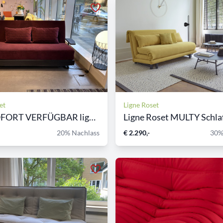
et
Ligne Roset
20% SOFORT VERFÜGBAR ligne...
Ligne Roset MULTY Schlafs
20% Nachlass
€ 2.290,-
30%