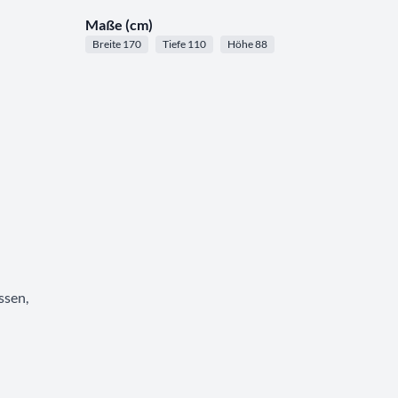
Maße (cm)
Breite 170
Tiefe 110
Höhe 88
ssen,