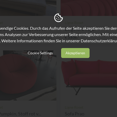
et
Ligne Roset
ndige Cookies. Durch das Aufrufen der Seite akzeptieren Sie de
ofa Nomade Express v...
Liegesofa Togo
ns Analysen zur Verbesserung unserer Seite ermöglichen. Mit eine
15% Nachlass
€ 3.836,-
15%
. Weitere Informationen finden Sie in unserer
Datenschutzerkläru
Cookie Settings
Akzeptieren
et
Ligne Roset
umpkin, Stoff rot v...
Sofa Prao