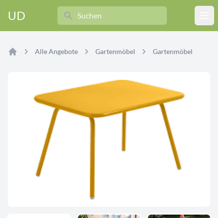
Search
UD
Ope
Alle Angebote
Gartenmöbel
Gartenmöbel
Home