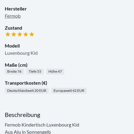
Hersteller
Fermob
Zustand
Modell
Luxenbourg Kid
Maße (cm)
Breite 76
Tiefe 55
Höhe 47
Transportkosten (€)
Deutschlandweit 20 EUR
Europaweit 42 EUR
Beschreibung
Fermob Kindertisch Luxenbourg Kid
Aus Alu in Sonnengelb