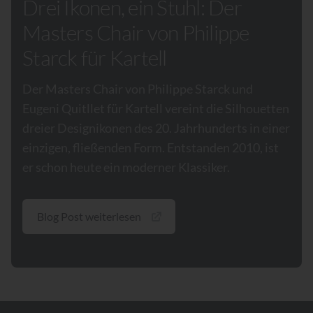
Drei Ikonen, ein Stuhl: Der
Masters Chair von Philippe
Starck für Kartell
Der Masters Chair von Philippe Starck und
Eugeni Quitllet für Kartell vereint die Silhouetten
dreier Designikonen des 20. Jahrhunderts in einer
einzigen, fließenden Form. Entstanden 2010, ist
er schon heute ein moderner Klassiker.
Blog Post weiterlesen
Footer