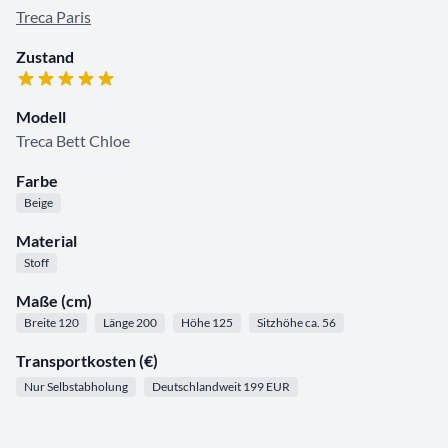
Treca Paris
Zustand
Modell
Treca Bett Chloe
Farbe
Beige
Material
Stoff
Maße (cm)
Breite 120
Länge 200
Höhe 125
Sitzhöhe ca. 56
Transportkosten (€)
Nur Selbstabholung
Deutschlandweit 199 EUR