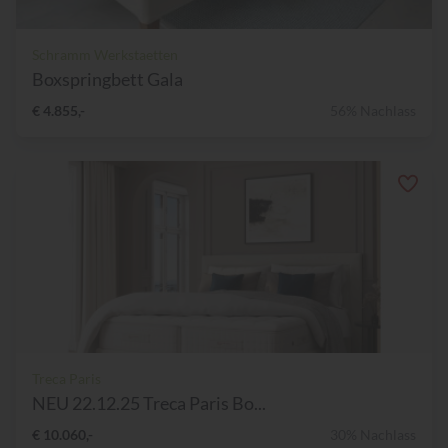
Schramm Werkstaetten
Boxspringbett Gala
€ 4.855,-
56% Nachlass
Treca Paris
NEU 22.12.25 Treca Paris Bo...
€ 10.060,-
30% Nachlass