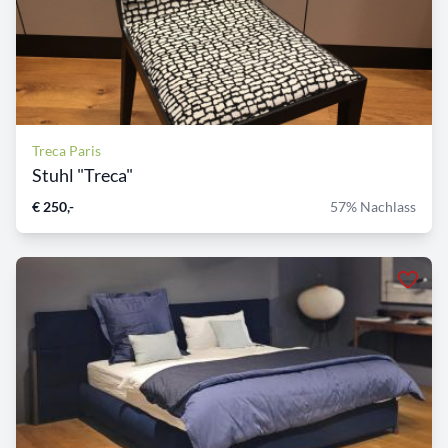
Treca Paris
Stuhl "Treca"
€ 250,-
57% Nachlass