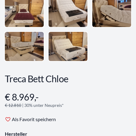
Treca Bett Chloe
€ 8.969,-
Angebotsinformationen
€ 12.810
| 30% unter Neupreis*
Als Favorit speichern
Hersteller