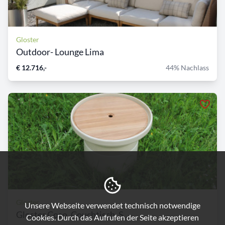
Gloster
Outdoor- Lounge Lima
€ 12.716,-
44% Nachlass
Gloster
Unsere Webseite verwendet technisch notwendige
Gloster Coso, Couchtisch, S...
Cookies. Durch das Aufrufen der Seite akzeptieren