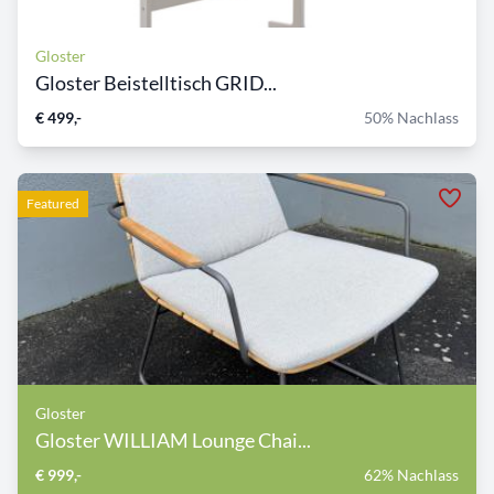
Gloster
Gloster Beistelltisch GRID...
€ 499,-
50% Nachlass
Featured
Gloster
Gloster WILLIAM Lounge Chai...
€ 999,-
62% Nachlass