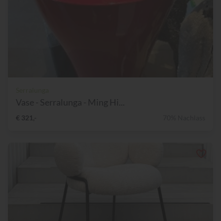
Serralunga
Vase - Serralunga - Ming Hi...
€ 321,-
70% Nachlass