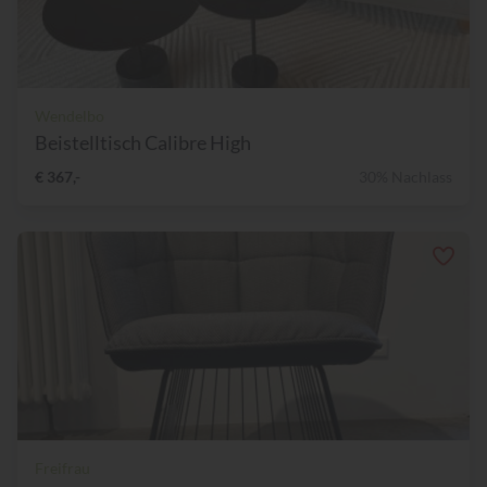
Wendelbo
Beistelltisch Calibre High
€ 367,-
30% Nachlass
Freifrau