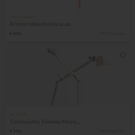
Louis Poulsen
AJ mini table electric oran...
€ 600,-
39% Nachlass
Artemide
Tischleuchte Tolomeo Micro...
€ 199,-
31% Nachlass