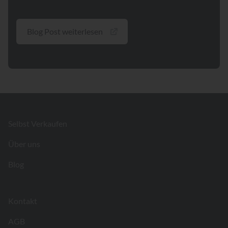
Blog Post weiterlesen
Footer
Selbst Verkaufen
Über uns
Blog
Kontakt
AGB