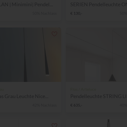
N | Minimini| Pendel...
SERIEN Pendelleuchte ONE
50% Nachlass
€ 130,-
50%
rau
Flos / Arteluce
as Grau Leuchte Nice...
Pendelleuchte STRING LI
42% Nachlass
€ 635,-
40%