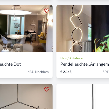
Flos / Arteluce
leuchte Dot
Pendelleuchte „Arrangeme
43% Nachlass
€ 2.145,-
50%