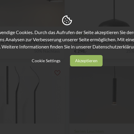
ndige Cookies. Durch das Aufrufen der Seite akzeptieren Sie de
Muuto
ns Analysen zur Verbesserung unserer Seite ermöglichen. Mit eine
R Pendelleuchte AVVE...
Muuto Pendelleuchte Lar
. Weitere Informationen finden Sie in unserer
Datenschutzerkläru
50% Nachlass
€ 298,-
25%
Cookie Settings
Akzeptieren
Serien Leuchten