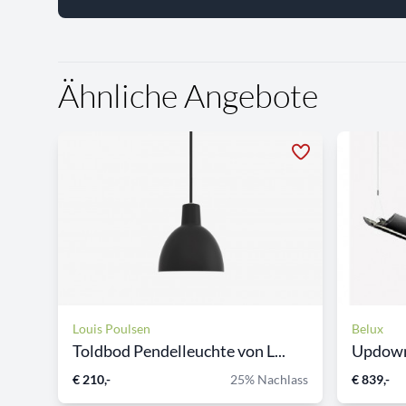
Ähnliche Angebote
Louis Poulsen
Belux
Toldbod Pendelleuchte von L...
Updown 
€ 210,-
25% Nachlass
€ 839,-