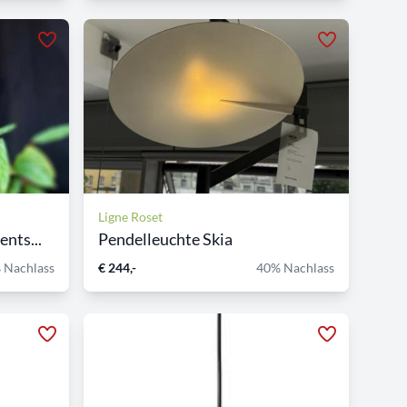
Ligne Roset
nts...
Pendelleuchte Skia
 Nachlass
€ 244,-
40% Nachlass