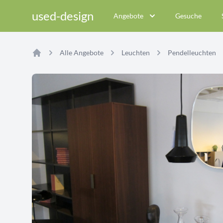
used-design
Angebote
Gesuche
Alle Angebote
Leuchten
Pendelleuchten
Home