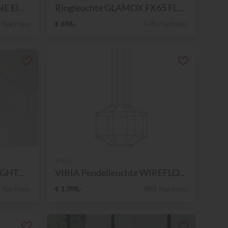
 EI...
Ringleuchte GLAMOX FX65 FLO...
 Nachlass
€ 698,-
57% Nachlass
Vibia
GHT...
VIBIA Pendelleuchte WIREFLO...
 Nachlass
€ 1.398,-
48% Nachlass