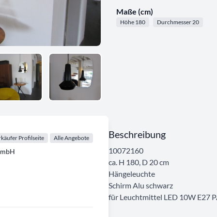
Maße (cm)
Höhe 180
Durchmesser 20
Beschreibung
käufer Profilseite
Alle Angebote
10072160
GmbH
ca. H 180, D 20 cm
Hängeleuchte
Schirm Alu schwarz
für Leuchtmittel LED 10W E27 PA