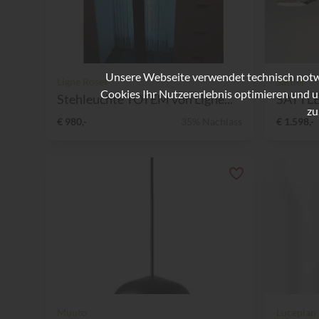
Unsere Webseite verwendet technisch notwe
Ligne Roset
Sattler
Cookies Ihr Nutzererlebnis optimieren und u
Stehleuchte TOTEM von Ligne...
SATTLE
zu
€ 980,-
35% Nachlass
€ 1.598,-
Muuto
Luceplan