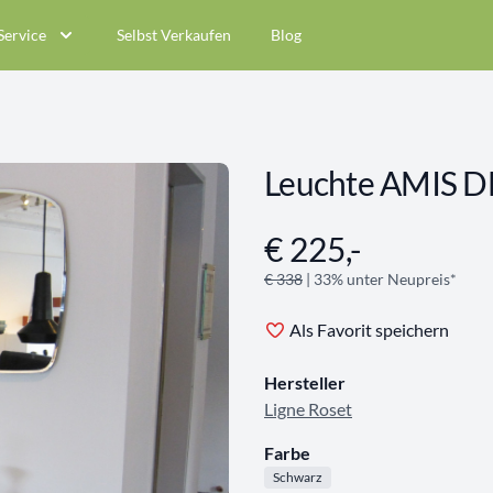
Service
Selbst Verkaufen
Blog
Leuchte AMIS DE
€ 225,-
Angebotsinformationen
€ 338
| 33% unter Neupreis*
Als Favorit speichern
Hersteller
Ligne Roset
Farbe
Schwarz