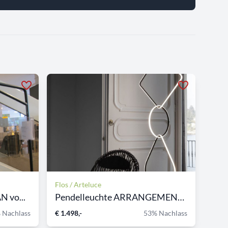
Flos / Arteluce
 vo...
Pendelleuchte ARRANGEMENTS...
 Nachlass
€ 1.498,-
53% Nachlass