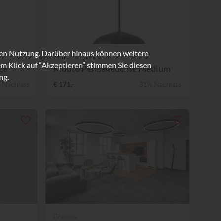
ren Nutzung. Darüber hinaus können weitere
Muuto
m Klick auf “Akzeptieren” stimmen Sie diesen
ge
Muuto Pendelleuchte Medium
ng.
 Nachlass
€ 171,-
31% Nachlass
Glamox