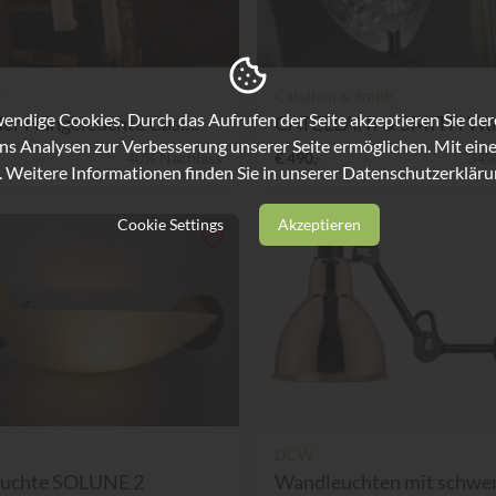
r
Catellani & Smith
ndige Cookies. Durch das Aufrufen der Seite akzeptieren Sie de
er Hängeleuchte Casi...
ns Analysen zur Verbesserung unserer Seite ermöglichen. Mit eine
40% Nachlass
€ 490,-
34%
. Weitere Informationen finden Sie in unserer
Datenschutzerkläru
Cookie Settings
Akzeptieren
DCW
uchte SOLUNE 2
Wandleuchten mit schwen