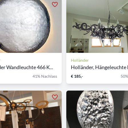
r
Holländer
er Wandleuchte 466 K...
Holländer, Hängeleuchte 
41% Nachlass
€ 185,-
50%