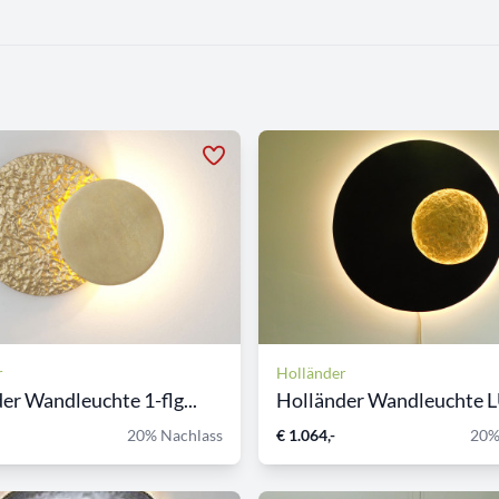
r
Holländer
er Wandleuchte 1-flg...
Holländer Wandleuchte L
20% Nachlass
€ 1.064,-
20%