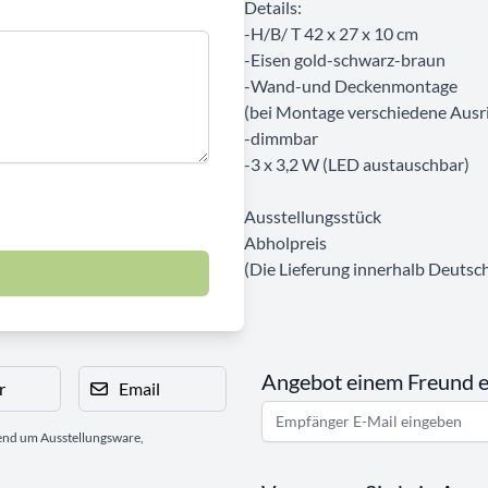
Details:
-H/B/ T 42 x 27 x 10 cm
-Eisen gold-schwarz-braun
-Wand-und Deckenmontage
(bei Montage verschiedene Ausr
-dimmbar
-3 x 3,2 W (LED austauschbar)
Ausstellungsstück
Abholpreis
(Die Lieferung innerhalb Deutsch
Angebot einem Freund 
r
Email
gend um Ausstellungsware,