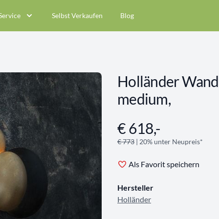
Service
Selbst Verkaufen
Blog
Holländer Wandle
medium,
€ 618,-
Angebotsinformationen
€ 773
| 20% unter Neupreis*
Als Favorit speichern
Hersteller
Holländer