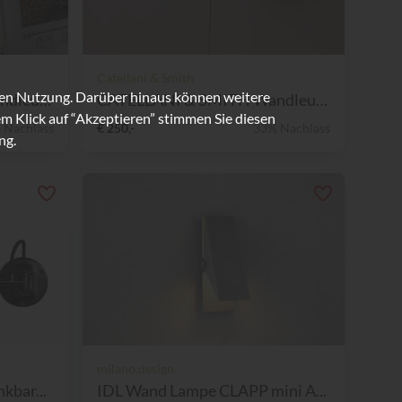
Catellani & Smith
ren Nutzung. Darüber hinaus können weitere
CATELLANI & SMITH Wandleuch...
CATELLANI & SMITH Wandleuch...
m Klick auf “Akzeptieren” stimmen Sie diesen
 Nachlass
€ 250,-
33% Nachlass
ng.
milano.design
kbar...
IDL Wand Lampe CLAPP mini A...