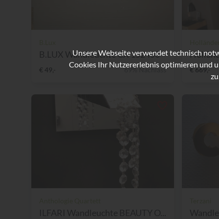
B.Lux
Hollände
Unsere Webseite verwendet technisch notwe
B.LUX Wandleuchte CX 152450
Holländ
Cookies Ihr Nutzererlebnis optimieren und u
€ 49,-
69% Nachlass
€ 669,-
zu
Anthologie Quartett
Terzani
ILFARI Wandleuchte BEAUTY O...
Wandle