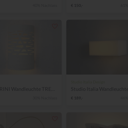
40% Nachlass
€ 150,-
61%
Studio Italia Design
FOSCARINI Wandleuchte TRESS...
Studio Italia Wandleuchte 
30% Nachlass
€ 189,-
46%