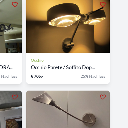
Occhio
DRA...
Occhio Parete / Soffito Dop...
 Nachlass
€ 705,-
25% Nachlass