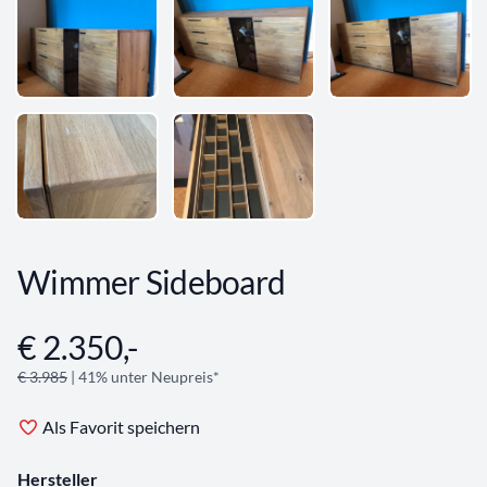
Wimmer Sideboard
€ 2.350,-
Angebotsinformationen
€ 3.985
| 41% unter Neupreis*
Als Favorit speichern
Hersteller