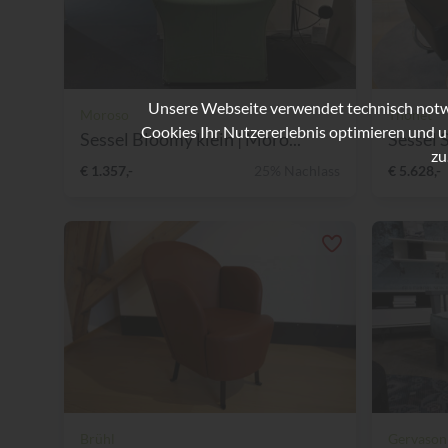
Unsere Webseite verwendet technisch notwe
Moroso
Thonet
Cookies Ihr Nutzererlebnis optimieren und u
Sessel Bloomy klein | Moro...
Sessel S
zu
€ 1.357,-
25% Nachlass
€ 5.628,-
Brühl
Gervason