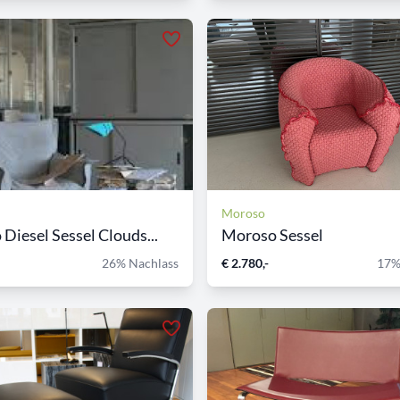
Moroso
Diesel Sessel Clouds...
Moroso Sessel
26% Nachlass
€ 2.780,-
17%