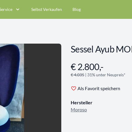
Service
Selbst Verkaufen
Blog
Sessel Ayub M
€ 2.800,-
Angebotsinformationen
€ 4.035
| 31% unter Neupreis*
Als Favorit speichern
Hersteller
Moroso