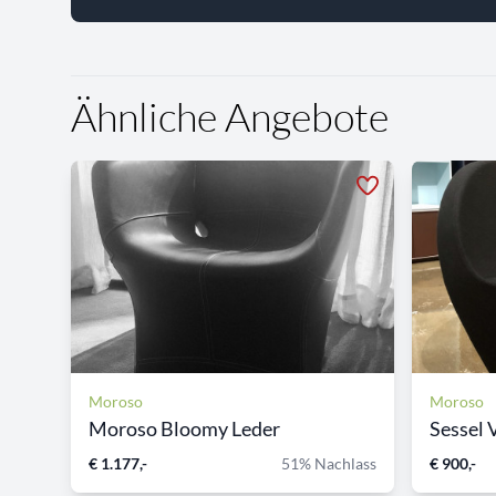
Ähnliche Angebote
Moroso
Moroso
Moroso Bloomy Leder
Sessel V
€ 1.177,-
51% Nachlass
€ 900,-