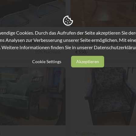
ndige Cookies. Durch das Aufrufen der Seite akzeptieren Sie de
Cattelan
ns Analysen zur Verbesserung unserer Seite ermöglichen. Mit eine
 412 inkl. Fußhock...
Cattelan Sitzbank Albert
. Weitere Informationen finden Sie in unserer
Datenschutzerkläru
10% Nachlass
€ 550,-
40%
Cookie Settings
Akzeptieren
i
Trüggelmann