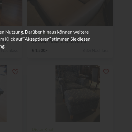
ren Nutzung. Darüber hinaus können weitere
Poltrona Frau
m Klick auf “Akzeptieren” stimmen Sie diesen
ona
Sessel Massimosistema
ng.
 Nachlass
€ 1.500,-
68% Nachlass
Dieter Knoll