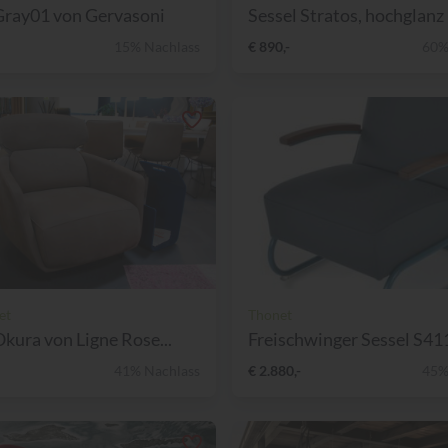
Gray01 von Gervasoni
Sessel Stratos, hochglanz L
15% Nachlass
€ 890,-
60%
et
Thonet
Okura von Ligne Rose...
Freischwinger Sessel S411 
41% Nachlass
€ 2.880,-
45%