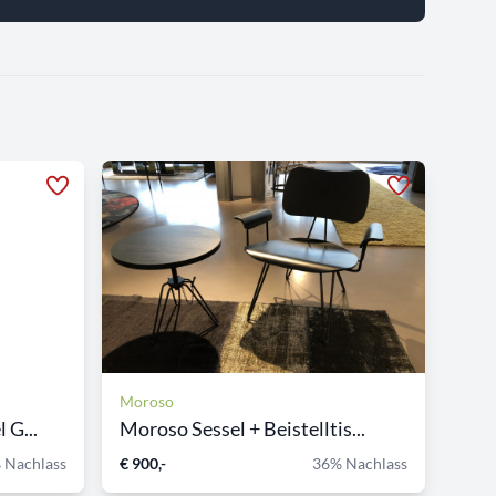
Moroso
 G...
Moroso Sessel + Beistelltis...
 Nachlass
€ 900,-
36% Nachlass