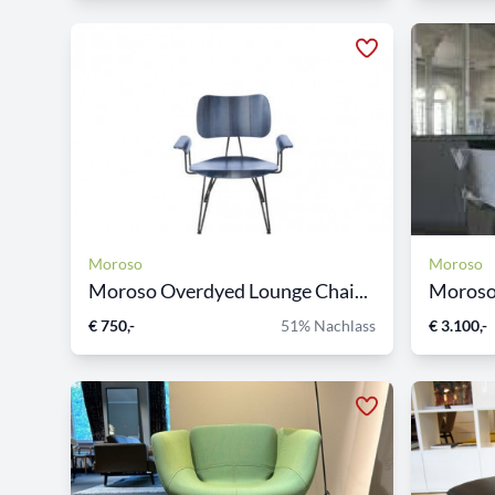
Moroso
Moroso
Moroso Overdyed Lounge Chai...
Moroso 
€ 750,-
51% Nachlass
€ 3.100,-