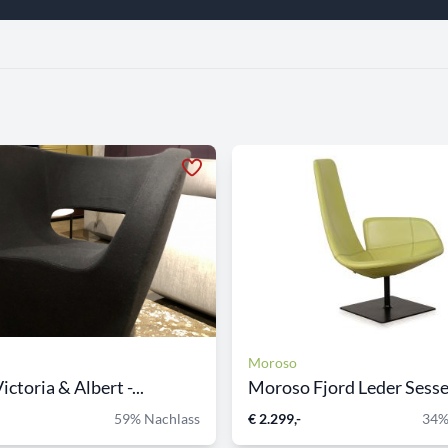
Moroso
ictoria & Albert -...
Moroso Fjord Leder Sessel
59% Nachlass
€ 2.299,-
34%