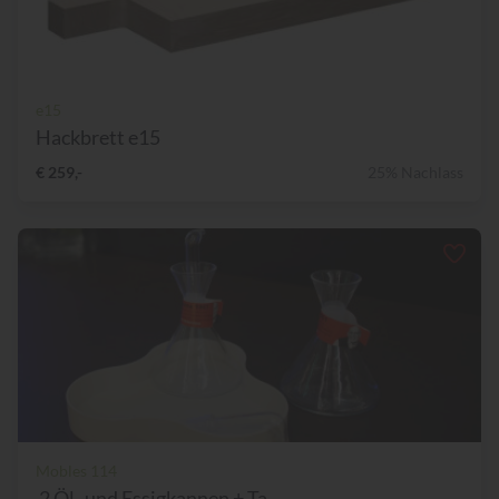
e15
Hackbrett e15
€ 259,-
25% Nachlass
Mobles 114
2 Öl- und Essigkannen + Ta...