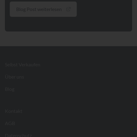
Blog Post weiterlesen
Footer
Selbst Verkaufen
Über uns
Blog
Kontakt
AGB
Datenschutz