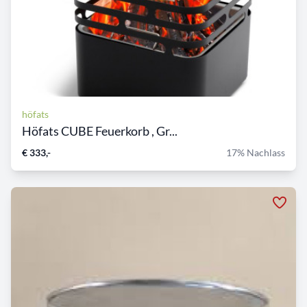
höfats
Höfats CUBE Feuerkorb , Gr...
€ 333,-
17% Nachlass