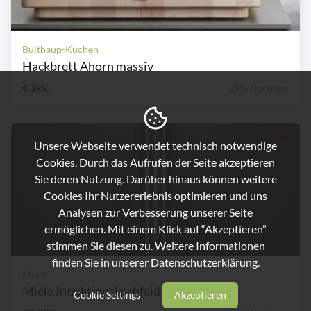
Bulthaup-Küchen
Hackbrett Ahorn massiv
€ 395,-
29% Nachlass
Unsere Webseite verwendet technisch notwendige
Cookies. Durch das Aufrufen der Seite akzeptieren
Sie deren Nutzung. Darüber hinaus können weitere
Cookies Ihr Nutzererlebnis optimieren und uns
Analysen zur Verbesserung unserer Seite
ermöglichen. Mit einem Klick auf “Akzeptieren”
stimmen Sie diesen zu. Weitere Informationen
finden Sie in unserer
Datenschutzerklärung.
Miele
Miele Induktionskochfeld mi...
Cookie Settings
Akzeptieren