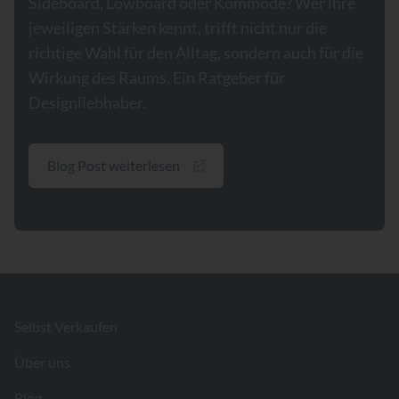
Sideboard, Lowboard oder Kommode? Wer ihre
jeweiligen Stärken kennt, trifft nicht nur die
richtige Wahl für den Alltag, sondern auch für die
Wirkung des Raums. Ein Ratgeber für
Designliebhaber.
Blog Post weiterlesen
Footer
Selbst Verkaufen
Über uns
Blog