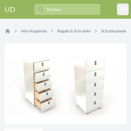
Search
UD
Ope
Alle Angebote
Regale & Schränke
Schubkastenko
Home