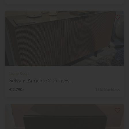
Ligne Roset
Selvans Anrichte 2-türig Es...
€ 2.790,-
15% Nachlass