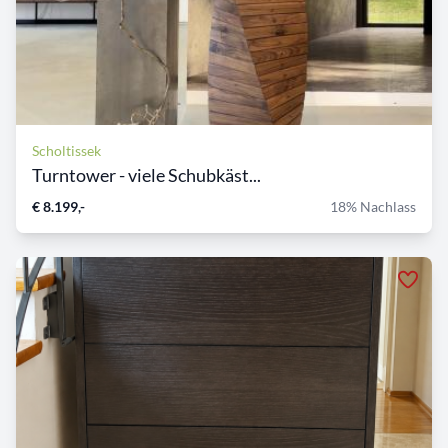
Scholtissek
Turntower - viele Schubkäst...
€ 8.199,-
18% Nachlass