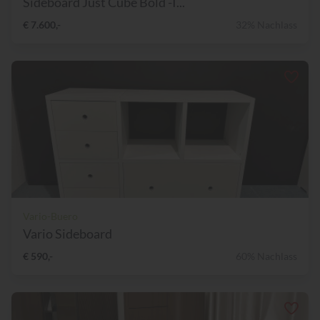
Sideboard Just Cube Bold -I...
€ 7.600,-
32% Nachlass
Vario-Buero
Vario Sideboard
€ 590,-
60% Nachlass