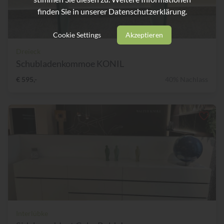
finden Sie in unserer
Datenschutzerklärung.
Cookie Settings
Akzeptieren
Dreieck
Schubladenkommoe KONIL
€ 595,-
40% Nachlass
Interlübke