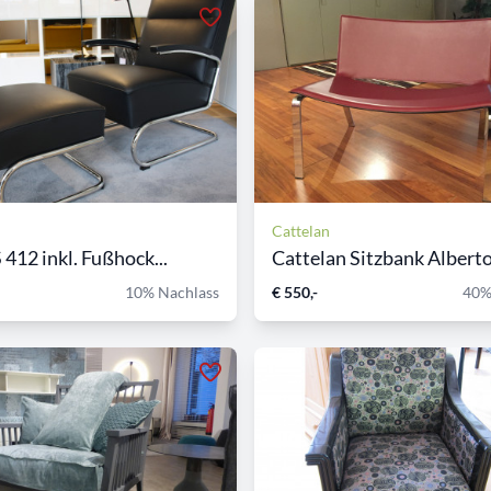
Cattelan
 412 inkl. Fußhock...
Cattelan Sitzbank Albert
10% Nachlass
€ 550,-
40%