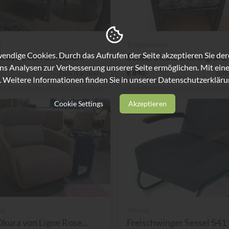
i
Trüggelmann
ndige Cookies. Durch das Aufrufen der Seite akzeptieren Sie de
Gray01 von Gervasoni
Sessel Stratos, hochglanz L
ns Analysen zur Verbesserung unserer Seite ermöglichen. Mit eine
15% Nachlass
€ 890,-
60%
. Weitere Informationen finden Sie in unserer
Datenschutzerkläru
Cookie Settings
Akzeptieren
et
Thonet
Okura von Ligne Rose...
Freischwinger Sessel S411 