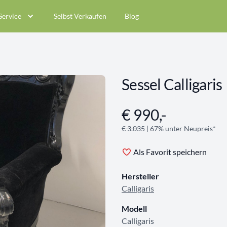
Service
Selbst Verkaufen
Blog
Sessel Calligaris
€ 990,-
Angebotsinformationen
€ 3.035
| 67% unter Neupreis*
Als Favorit speichern
Hersteller
Calligaris
Modell
Calligaris