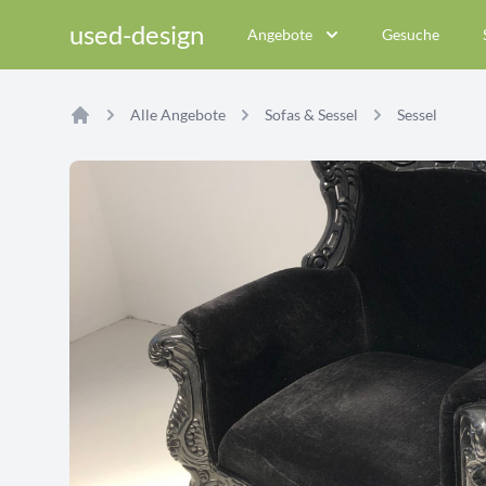
used-design
Angebote
Gesuche
Alle Angebote
Sofas & Sessel
Sessel
Home