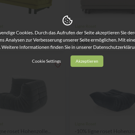
et
Ligne Roset
ndige Cookies. Durch das Aufrufen der Seite akzeptieren Sie de
ofa Multy von Ligne...
Schlafsofa Multy mit Arml
ns Analysen zur Verbesserung unserer Seite ermöglichen. Mit eine
28% Nachlass
€ 2.690,-
31%
. Weitere Informationen finden Sie in unserer
Datenschutzerkläru
Cookie Settings
Akzeptieren
et
Ligne Roset
gne roset Hohenzolle...
-10% ligne roset Hohenzoll