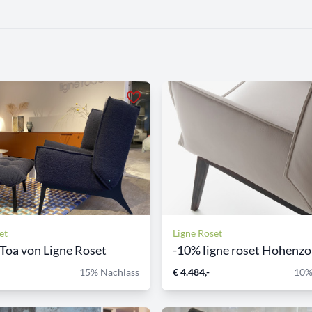
et
Ligne Roset
Toa von Ligne Roset
-10% ligne roset Hohenzoll
15% Nachlass
€ 4.484,-
10%