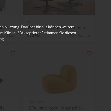
Vitra
ren Nutzung. Darüber hinaus können weitere
eh...
Vitra Grand Repos & Ottoman
m Klick auf “Akzeptieren” stimmen Sie diesen
 Nachlass
€ 3.298,-
50% Nachlass
ng.
Ligne Roset
e...
-10% ligne roset Hohenzolle...