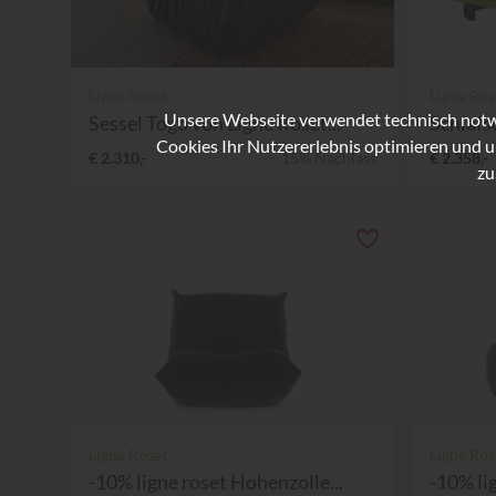
Ligne Roset
Ligne Ros
Unsere Webseite verwendet technisch notwe
Sessel Togo von Ligne Roset...
Schlafs
Cookies Ihr Nutzererlebnis optimieren und u
€ 2.310,-
15% Nachlass
€ 2.358,-
zu
Ligne Roset
Ligne Ros
-10% ligne roset Hohenzolle...
-10% li