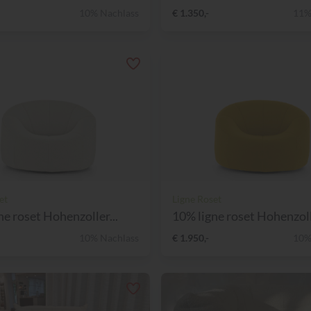
10% Nachlass
€ 1.350,-
11%
et
Ligne Roset
ne roset Hohenzoller...
10% ligne roset Hohenzolle
10% Nachlass
€ 1.950,-
10%