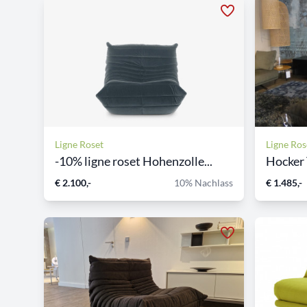
Ligne Roset
Ligne Ros
-10% ligne roset Hohenzolle...
Hocker 
€ 2.100,-
10% Nachlass
€ 1.485,-