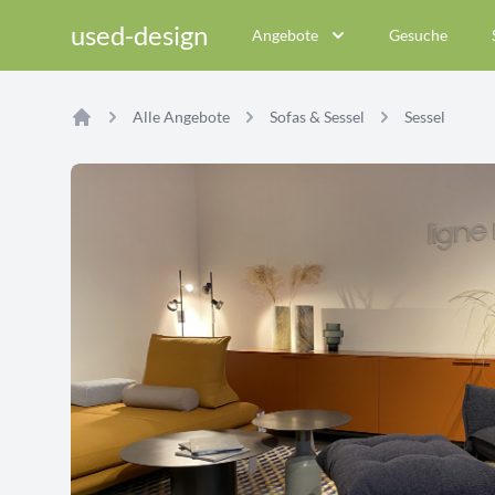
used-design
Angebote
Gesuche
Alle Angebote
Sofas & Sessel
Sessel
Home