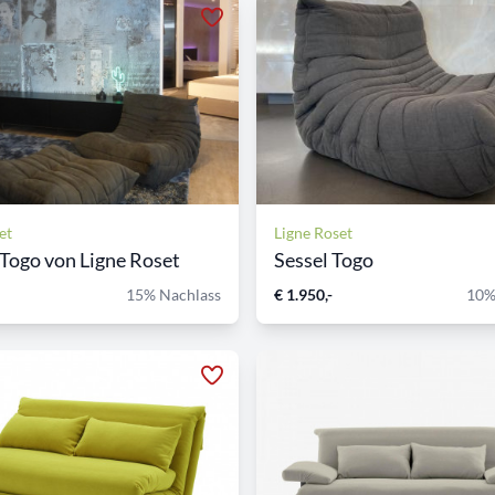
et
Ligne Roset
Togo von Ligne Roset
Sessel Togo
15% Nachlass
€ 1.950,-
10%