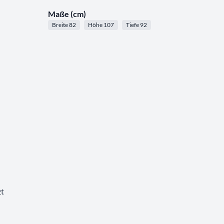
Maße (cm)
Breite 82
Höhe 107
Tiefe 92
zt