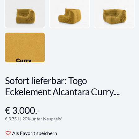
Sofort lieferbar: Togo
Eckelement Alcantara Curry....
€ 3.000,-
Angebotsinformationen
€ 3.751
| 20% unter Neupreis*
Als Favorit speichern