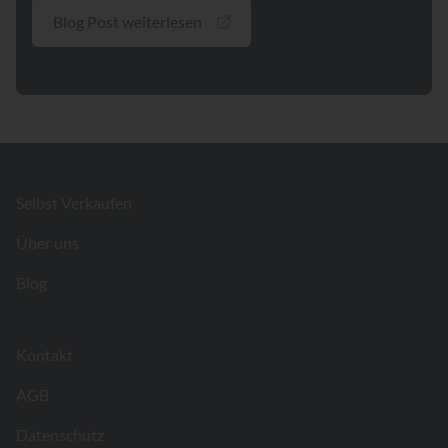
Blog Post weiterlesen
Footer
Selbst Verkaufen
Über uns
Blog
Kontakt
AGB
Datenschutz