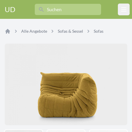
Search
UD
Ope
Alle Angebote
Sofas & Sessel
Sofas
Home