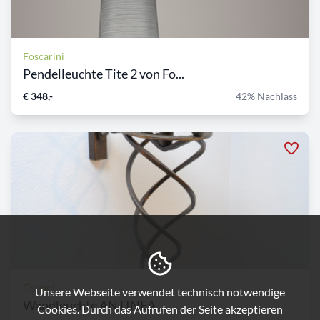
Foscarini
Pendelleuchte Tite 2 von Fo...
€ 348,-
42% Nachlass
Terzani
Unsere Webseite verwendet technisch notwendige
Wandleuchte ANTINEA
Cookies. Durch das Aufrufen der Seite akzeptieren