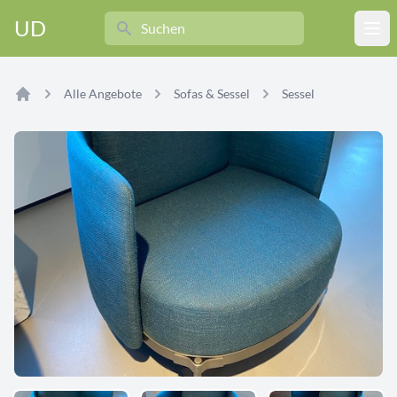
Search
UD
Ope
Alle Angebote
Sofas & Sessel
Sessel
Home