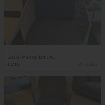
Minotti
Sessel - Minotti - Little A...
€ 1.718,-
30% Nachlass