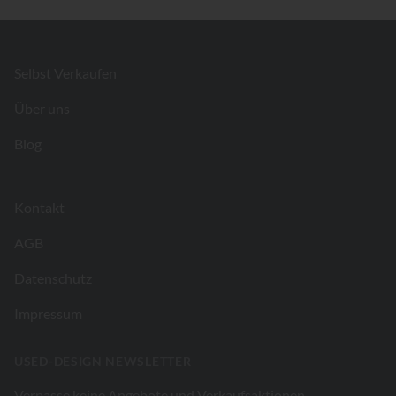
Footer
Selbst Verkaufen
Über uns
Blog
Kontakt
AGB
Datenschutz
Impressum
USED-DESIGN NEWSLETTER
Verpasse keine Angebote und Verkaufsaktionen