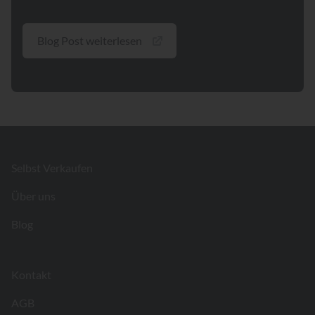
Blog Post weiterlesen
Footer
Selbst Verkaufen
Über uns
Blog
Kontakt
AGB