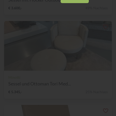
€ 3.600,-
49% Nachlass
Minotti
Sessel und Ottoman Tori Med...
€ 5.345,-
25% Nachlass