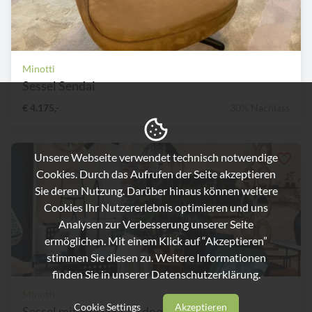
Minotti
Sessel Sendai
€ 4.175,-
30% Nachlass
Unsere Webseite verwendet technisch notwendige
Cookies. Durch das Aufrufen der Seite akzeptieren
Sie deren Nutzung. Darüber hinaus können weitere
Cookies Ihr Nutzererlebnis optimieren und uns
Analysen zur Verbesserung unserer Seite
ermöglichen. Mit einem Klick auf “Akzeptieren”
stimmen Sie diesen zu. Weitere Informationen
finden Sie in unserer
Datenschutzerklärung.
Minotti
Cookie Settings
Akzeptieren
Sessel mit Hocker Outdoor L...