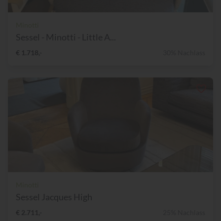
Minotti
Sessel - Minotti - Little A...
€ 1.718,-
30% Nachlass
Minotti
Sessel Jacques High
€ 2.711,-
25% Nachlass