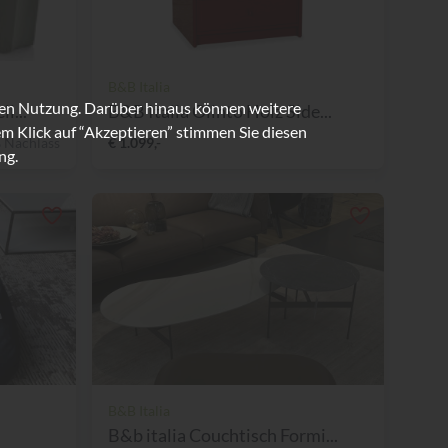
B&B Italia
ren Nutzung. Darüber hinaus können weitere
l...
B&B Italia Olinto Holz Side...
m Klick auf “Akzeptieren” stimmen Sie diesen
 Nachlass
€ 1.099,-
ng.
B&B Italia
B&b italia Couchtisch Formi...