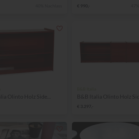
40% Nachlass
€ 990,-
47%
a
B&B Italia
ia Olinto Holz Side...
B&B Italia Olinto Holz Sid
€ 3.297,-