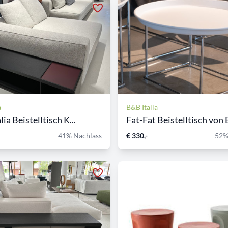
a
B&B Italia
ia Beistelltisch K...
Fat-Fat Beistelltisch von B
41% Nachlass
€ 330,-
52%