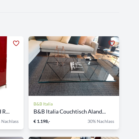
B&B Italia
 R...
B&B Italia Couchtisch Aland...
 Nachlass
€ 1.198,-
30% Nachlass