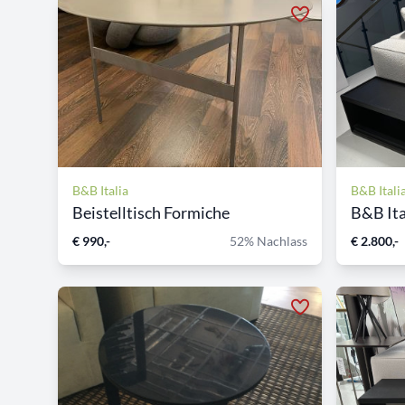
B&B Italia
B&B Itali
Beistelltisch Formiche
B&B Ital
€ 990,-
52% Nachlass
€ 2.800,-