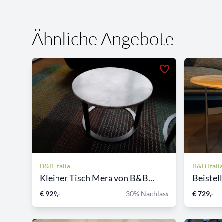
Ähnliche Angebote
B&B Italia
B&B Itali
Kleiner Tisch Mera von B&B...
Beistell
€ 929,-
30% Nachlass
€ 729,-