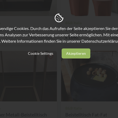
a
B&B Italia
ndige Cookies. Durch das Aufrufen der Seite akzeptieren Sie de
a Konsolentisch , C...
B&B Italia Outdoor Beistel
ns Analysen zur Verbesserung unserer Seite ermöglichen. Mit eine
34% Nachlass
€ 1.090,-
20%
. Weitere Informationen finden Sie in unserer
Datenschutzerkläru
Cookie Settings
Akzeptieren
a
B&B Italia
er Metall-Beistelltisch
Beistelltisch Fat-Fat