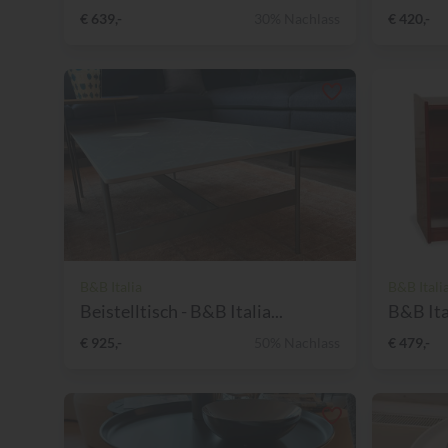
€ 639,-
30% Nachlass
€ 420,-
B&B Italia
B&B Itali
Beistelltisch - B&B Italia...
B&B Ital
€ 925,-
50% Nachlass
€ 479,-