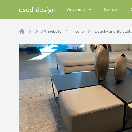
used-design
Angebote
Gesuche
Alle Angebote
Tische
Couch- und Beistellt
Home