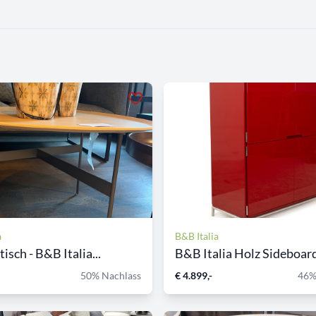
a
B&B Italia
tisch - B&B Italia...
B&B Italia Holz Sideboard
50% Nachlass
€ 4.899,-
46%