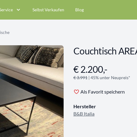
Service
Selbst Verkaufen
Blog
ische
Couchtisch AREA
€ 2.200,-
Angebotsinformationen
€ 3.991
| 45% unter Neupreis*
Als Favorit speichern
Hersteller
B&B Italia