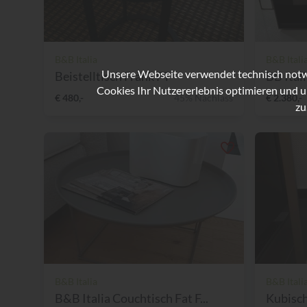
B&B Italia
B&B Itali
Unsere Webseite verwendet technisch notwe
Beistelltisch Frank FT
BB Itali
Cookies Ihr Nutzererlebnis optimieren und u
€ 480,-
45% Nachlass
€ 2.380,-
zu
B&B Italia
B&B Itali
B&B Italia Couchtisch Fat F...
Kubisch