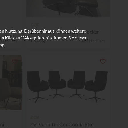
COR
ren Nutzung. Darüber hinaus können weitere
Drehsessel Cordia inkl. Hocker
m Klick auf “Akzeptieren” stimmen Sie diesen
 Nachlass
€ 5.485,-
38% Nachlass
ng.
COR
i...
4er Garnitur Cor Cordia Sto...