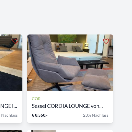
COR
GE i...
Sessel CORDIA LOUNGE von...
 Nachlass
€ 8.550,-
23% Nachlass