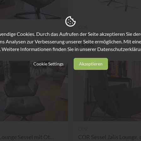
COR
ndige Cookies. Durch das Aufrufen der Seite akzeptieren Sie de
dia Sessel + Hocker
Sessel Cordia inkl. Hocker
ns Analysen zur Verbesserung unserer Seite ermöglichen. Mit eine
41% Nachlass
€ 4.209,-
40%
. Weitere Informationen finden Sie in unserer
Datenschutzerkläru
Cookie Settings
Akzeptieren
COR
Lounge Sessel mit Ot...
COR Sessel Jalis Lounge, m