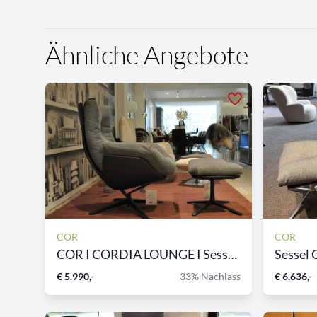
Ähnliche Angebote
COR
COR
COR I CORDIA LOUNGE I Sesse...
Sessel 
€ 5.990,-
33% Nachlass
€ 6.636,-