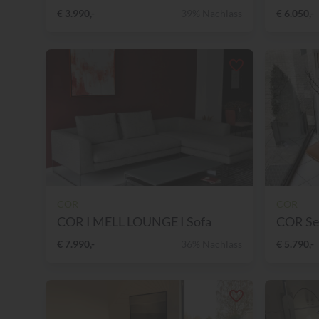
€ 3.990,-
39% Nachlass
€ 6.050,-
COR
COR
COR I MELL LOUNGE I Sofa
COR Ses
€ 7.990,-
36% Nachlass
€ 5.790,-