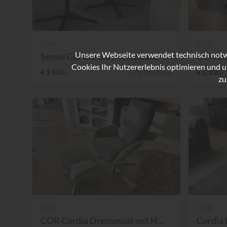
COR
COR
Unsere Webseite verwendet technisch notwe
Sessel Cor Cordia mit Hocke...
COR Cor
Cookies Ihr Nutzererlebnis optimieren und u
€ 3.950,-
53% Nachlass
€ 5.100,-
zu
COR
COR
COR Cordia Drehsessel mit H...
Cordia 