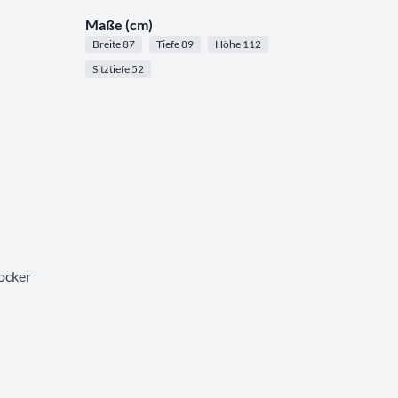
Maße (cm)
Breite 87
Tiefe 89
Höhe 112
Sitztiefe 52
ocker