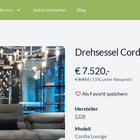
Service
Selbst Verkaufen
Blog
Drehsessel Cord
€ 7.520,-
Angebotsinformationen
€ 8.852
| 15% unter Neupreis*
Als Favorit speichern
Hersteller
COR
Modell
Cordia Lounge