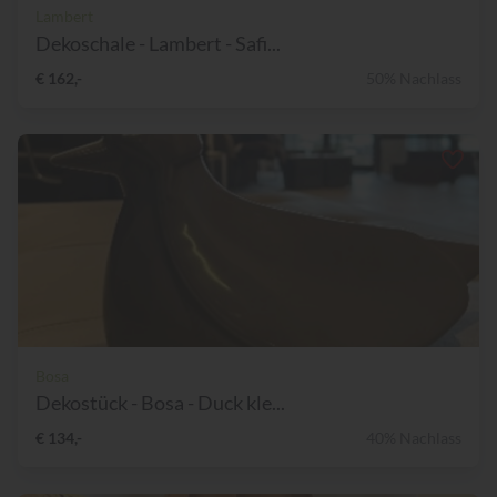
Lambert
Dekoschale - Lambert - Safi...
€ 162,-
50% Nachlass
Bosa
Dekostück - Bosa - Duck kle...
€ 134,-
40% Nachlass