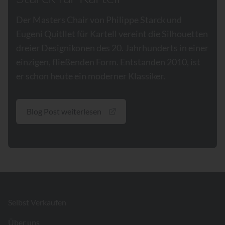
Der Masters Chair von Philippe Starck und
Eugeni Quitllet für Kartell vereint die Silhouetten
dreier Designikonen des 20. Jahrhunderts in einer
einzigen, fließenden Form. Entstanden 2010, ist
er schon heute ein moderner Klassiker.
Blog Post weiterlesen
Footer
Selbst Verkaufen
Über uns