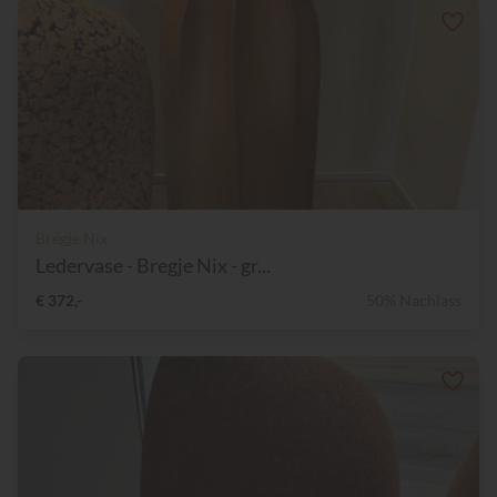
Bregje Nix
Ledervase - Bregje Nix - gr...
€ 372,-
50% Nachlass