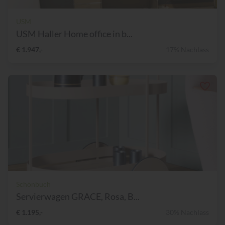
USM
USM Haller Home office in b...
€ 1.947,-
17% Nachlass
Schönbuch
Servierwagen GRACE, Rosa, B...
€ 1.195,-
30% Nachlass