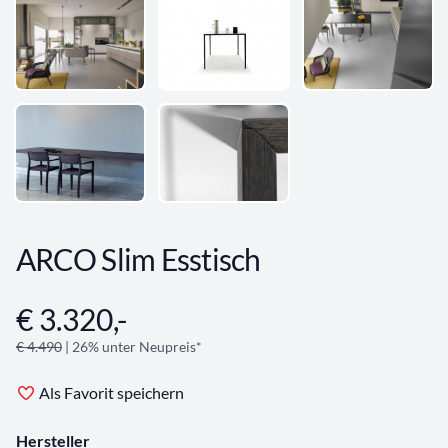
ARCO Slim Esstisch
€ 3.320,-
Angebotsinformationen
€ 4.490
| 26% unter Neupreis*
Als Favorit speichern
Hersteller