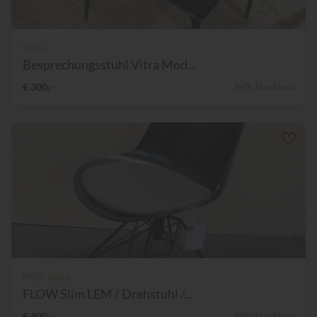
Vitra
Besprechungsstuhl Vitra Mod...
€ 300,-
36% Nachlass
MDF Italia
FLOW Slim LEM / Drehstuhl /...
€ 400,-
34% Nachlass