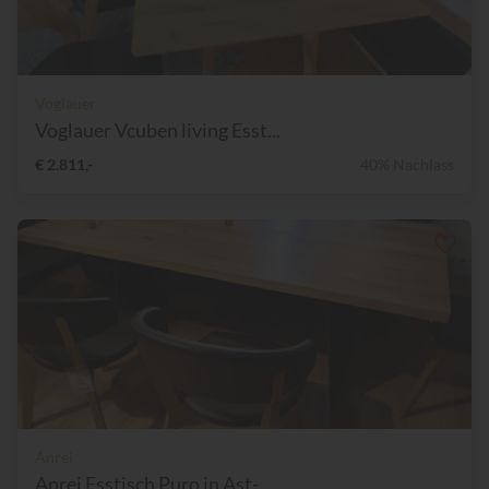
Voglauer
Voglauer Vcuben living Esst...
€ 2.811,-
40% Nachlass
Anrei
Anrei Esstisch Puro in Ast-...