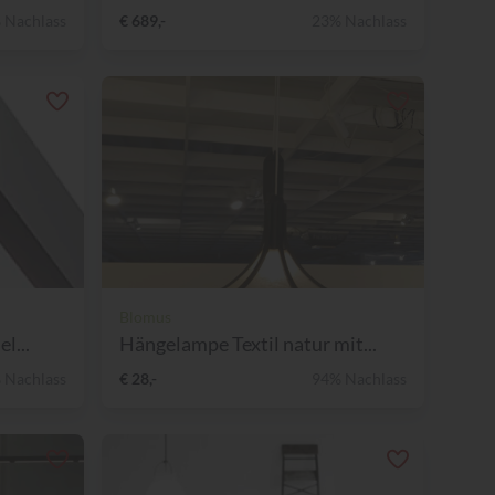
 Nachlass
€ 689,-
23% Nachlass
Blomus
l...
Hängelampe Textil natur mit...
 Nachlass
€ 28,-
94% Nachlass