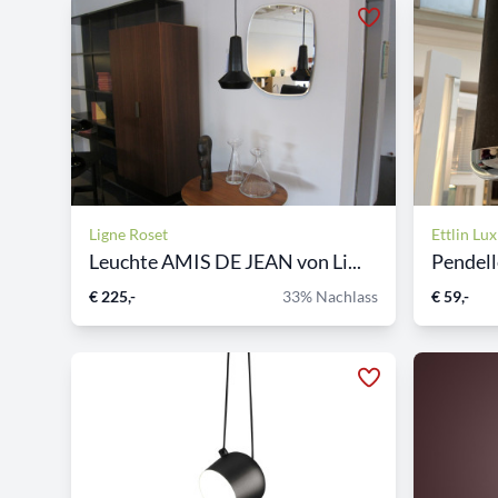
Ligne Roset
Ettlin Lux
Leuchte AMIS DE JEAN von Li...
Pendel
€ 225,-
33% Nachlass
€ 59,-