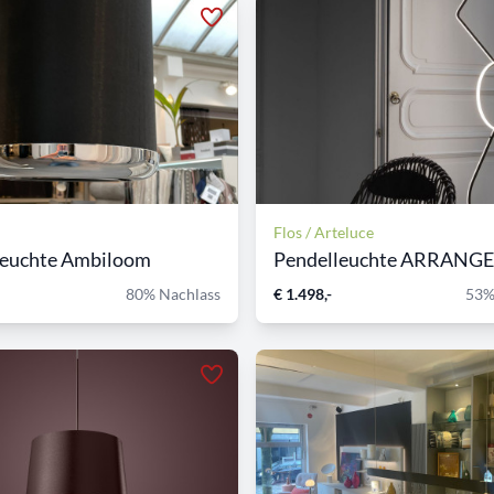
Flos / Arteluce
leuchte Ambiloom
80% Nachlass
€ 1.498,-
53%