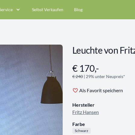
Service
Selbst Verkaufen
Blog
Leuchte von Fri
€ 170,-
Angebotsinformationen
€ 240
| 29% unter Neupreis*
Als Favorit speichern
Hersteller
Fritz Hansen
Farbe
Schwarz