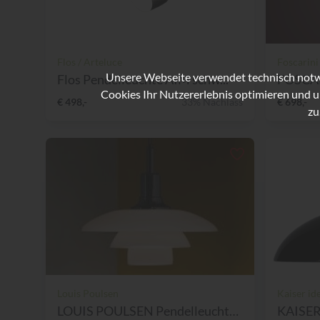
Flos / Arteluce
Foscarini
Unsere Webseite verwendet technisch notwe
Flos Pendelleuchte AIM schw...
Cookies Ihr Nutzererlebnis optimieren und u
€ 498,-
33% Nachlass
€ 698,-
zu
Louis Poulsen
Kaiser ide
LOUIS POULSEN Pendelleuchte...
KAISERI