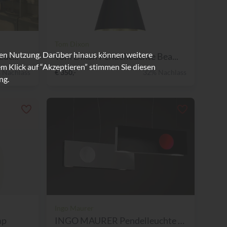
Tom Dixon
ren Nutzung. Darüber hinaus können weitere
uc...
Tom Dixon Pendelleuchte Bea...
m Klick auf “Akzeptieren” stimmen Sie diesen
 Nachlass
€ 350,-
32% Nachlass
ng.
Ingo Maurer
mp
INGO MAURER Pendelleuchte S...