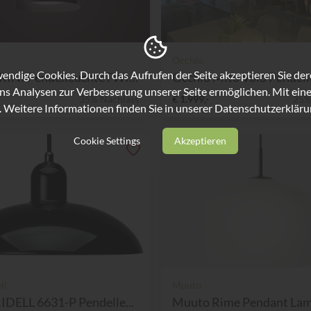
Occhio
ndige Cookies. Durch das Aufrufen der Seite akzeptieren Sie de
FOSCARINI PendelleuchteTWIG...
Occhio Mito Volo Pendelle
ns Analysen zur Verbesserung unserer Seite ermöglichen. Mit eine
35% Nachlass
€ 1.999,-
25%
. Weitere Informationen finden Sie in unserer
Datenschutzerkläru
Cookie Settings
Akzeptieren
ll
Muuto
DELL 6631-P Pendelle...
Muuto Rime Pendant La