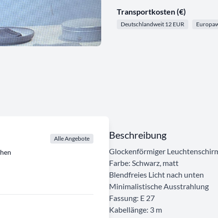
Transportkosten (€)
Deutschlandweit 12 EUR
Europaw
Beschreibung
Alle Angebote
Glockenförmiger Leuchtenschir
chen
Farbe: Schwarz, matt
Blendfreies Licht nach unten
Minimalistische Ausstrahlung
Fassung: E 27
Kabellänge: 3 m