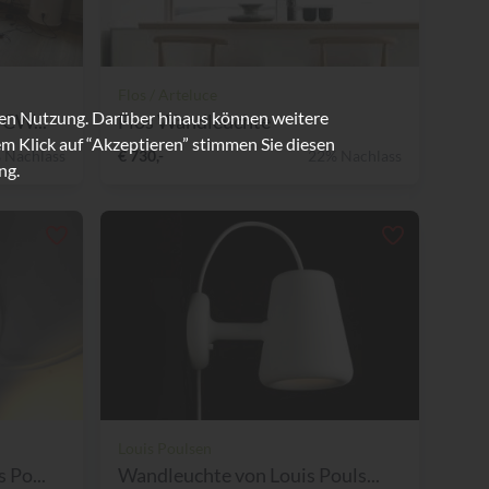
Flos / Arteluce
ren Nutzung. Darüber hinaus können weitere
DCW...
Flos Wandleuchte
m Klick auf “Akzeptieren” stimmen Sie diesen
 Nachlass
€ 730,-
22% Nachlass
ng.
Louis Poulsen
 Po...
Wandleuchte von Louis Pouls...