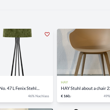
HAY
o. 47 L Fenix Stehl...
HAY Stuhl about a chair 
46% Nachlass
€ 160,-
49%