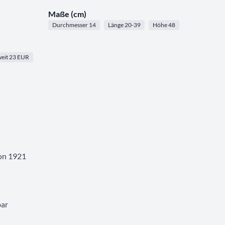
Maße (cm)
Durchmesser 14
Länge 20-39
Höhe 48
eit 23 EUR
von 1921
bar