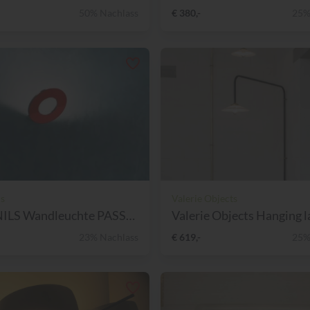
50% Nachlass
€ 380,-
25%
ls
Valerie Objects
CINI&NILS Wandleuchte PASSE...
Valerie Objects Hanging l
23% Nachlass
€ 619,-
25%