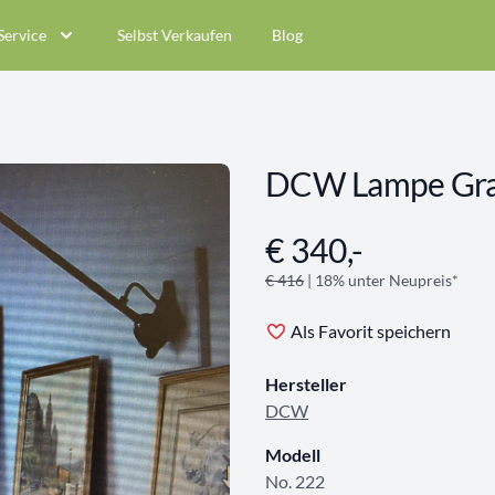
Service
Selbst Verkaufen
Blog
DCW Lampe Gra
€ 340,-
Angebotsinformationen
€ 416
| 18% unter Neupreis*
Als Favorit speichern
Hersteller
DCW
Modell
No. 222