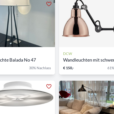
DCW
chte Balada No 47
Wandleuchten mit schwen
30% Nachlass
€ 150,-
61%