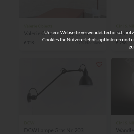
Valerie Objects
Cini & Ni
Unsere Webseite verwendet technisch notwe
Valerie Objects Hanging lam...
Cookies Ihr Nutzererlebnis optimieren und u
€ 719,-
27% Nachlass
€ 298,-
zu
DCW
Cini & Ni
DCW Lampe Gras Nr. 203
Wandleu