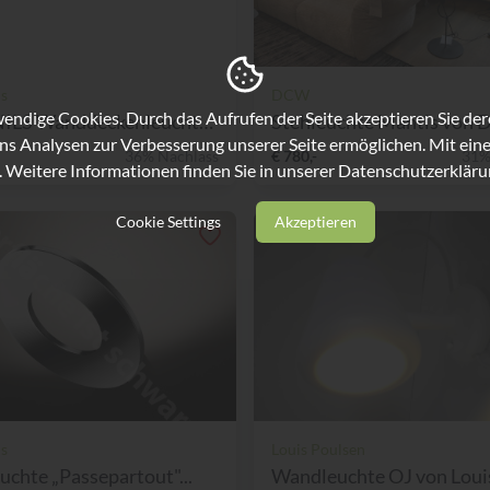
ls
DCW
ndige Cookies. Durch das Aufrufen der Seite akzeptieren Sie de
CINI&NILS Wanddeckenleuchte...
Stehleuchte Mantis von 
ns Analysen zur Verbesserung unserer Seite ermöglichen. Mit eine
36% Nachlass
€ 780,-
31%
. Weitere Informationen finden Sie in unserer
Datenschutzerkläru
Cookie Settings
Akzeptieren
ls
Louis Poulsen
chte „Passepartout"...
Wandleuchte OJ von Louis