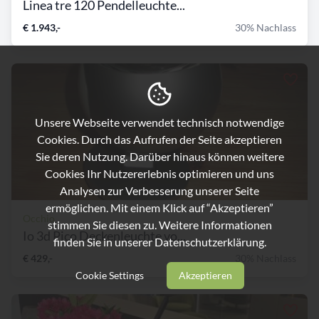
Linea tre 120 Pendelleuchte...
€ 1.943,-
30% Nachlass
Unsere Webseite verwendet technisch notwendige
Cookies. Durch das Aufrufen der Seite akzeptieren
Sie deren Nutzung. Darüber hinaus können weitere
Cookies Ihr Nutzererlebnis optimieren und uns
Analysen zur Verbesserung unserer Seite
ermöglichen. Mit einem Klick auf “Akzeptieren”
Occhio
stimmen Sie diesen zu. Weitere Informationen
Io 3d Pico Deckenleuchte vo...
finden Sie in unserer
Datenschutzerklärung.
€ 429,-
30% Nachlass
Cookie Settings
Akzeptieren