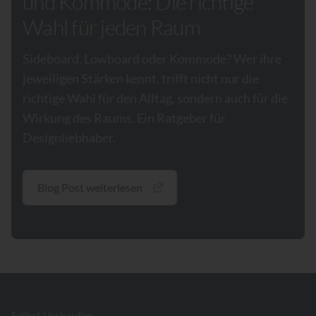
und Kommode: Die richtige
Wahl für jeden Raum
Sideboard, Lowboard oder Kommode? Wer ihre
jeweiligen Stärken kennt, trifft nicht nur die
richtige Wahl für den Alltag, sondern auch für die
Wirkung des Raums. Ein Ratgeber für
Designliebhaber.
Blog Post weiterlesen
Footer
Selbst Verkaufen