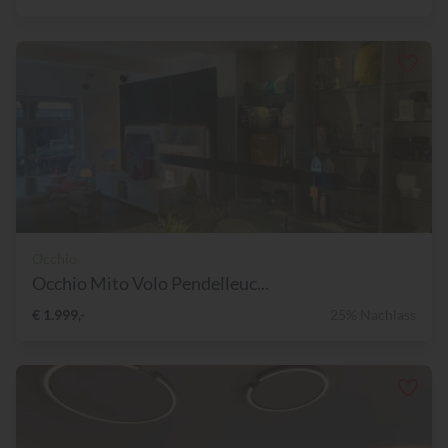
Occhio
Occhio Mito Volo Pendelleuc...
€ 1.999,-
25% Nachlass