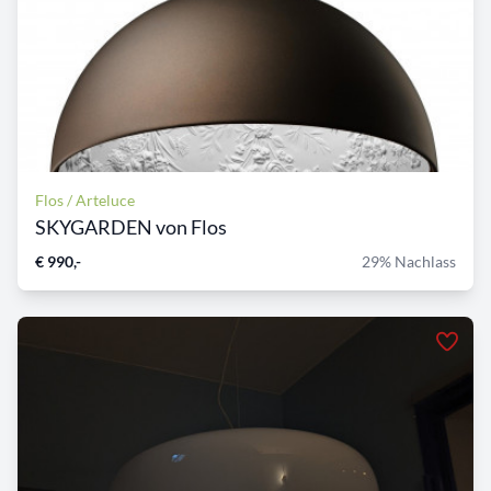
Flos / Arteluce
SKYGARDEN von Flos
€ 990,-
29% Nachlass