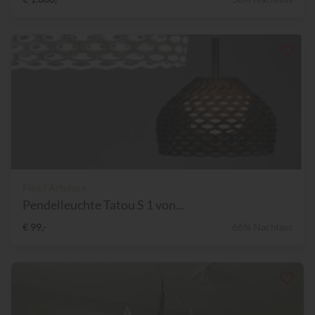
Flos / Arteluce
Pendelleuchte Tatou S 1 von...
€ 99,-
66% Nachlass