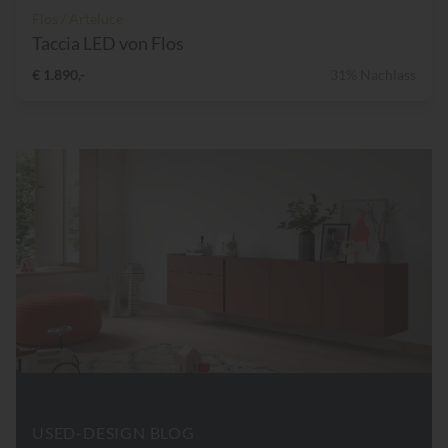
Flos / Arteluce
Taccia LED von Flos
€ 1.890,-
31% Nachlass
USED-DESIGN BLOG