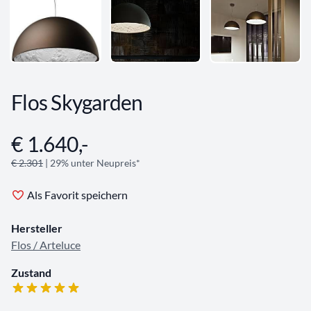
Flos Skygarden
€ 1.640,-
Angebotsinformationen
€ 2.301
| 29% unter Neupreis*
Als Favorit speichern
Hersteller
Flos / Arteluce
Zustand