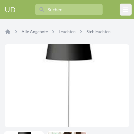
Search
UD
Ope
Alle Angebote
Leuchten
Stehleuchten
Home