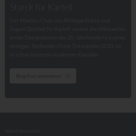
Starck für Kartell
Der Masters Chair von Philippe Starck und
Eugeni Quitllet für Kartell vereint die Silhouetten
dreier Designikonen des 20. Jahrhunderts in einer
einzigen, fließenden Form. Entstanden 2010, ist
er schon heute ein moderner Klassiker.
Blog Post weiterlesen
Footer
Selbst Verkaufen