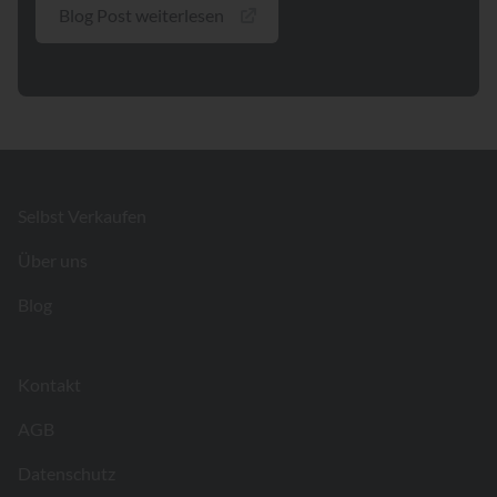
Blog Post weiterlesen
Footer
Selbst Verkaufen
Über uns
Blog
Kontakt
AGB
Datenschutz