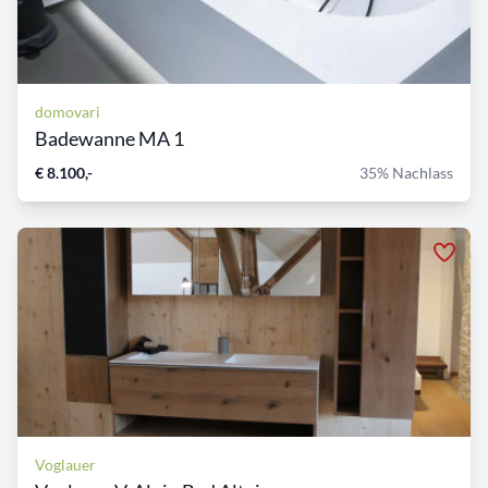
domovari
Badewanne MA 1
€ 8.100,-
35% Nachlass
Voglauer