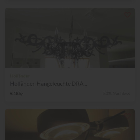
Holländer
Holländer, Hängeleuchte DRA...
€ 185,-
50% Nachlass