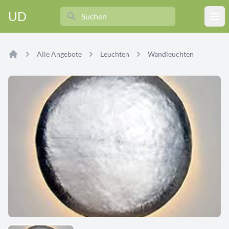
Search
UD
Ope
Alle Angebote
Leuchten
Wandleuchten
Home