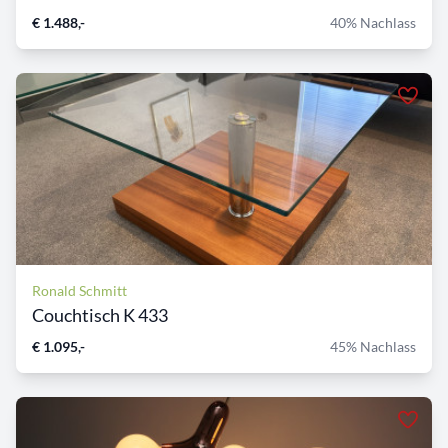
€ 1.488,-
40% Nachlass
Ronald Schmitt
Couchtisch K 433
€ 1.095,-
45% Nachlass