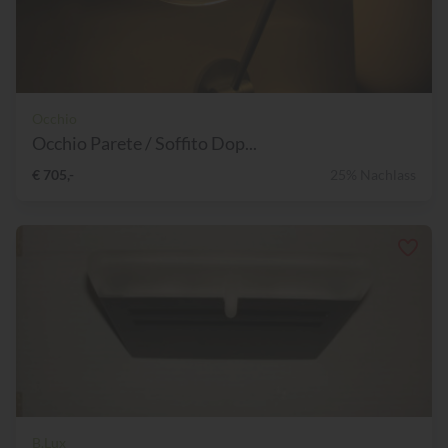
Occhio
Occhio Parete / Soffito Dop...
€ 705,-
25% Nachlass
B.Lux