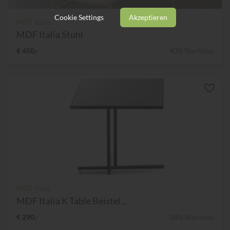
Cookie Settings
Akzeptieren
MDF Italia
MDF Italia Stuhl
€ 450,-
40% Nachlass
MDF Italia
MDF Italia K Table Beistel...
€ 290,-
28% Nachlass