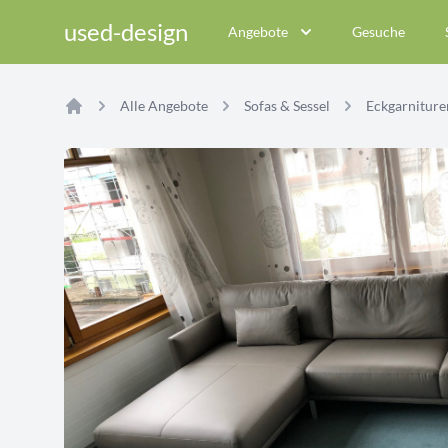
used-design
Angebote
Gesuche
Alle Angebote
Sofas & Sessel
Eckgarniture
Home