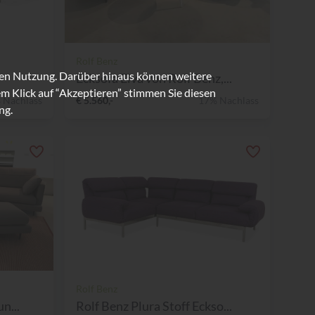
Rolf Benz
ren Nutzung. Darüber hinaus können weitere
Ecksofa Elva von Rolf Benz,...
m Klick auf “Akzeptieren” stimmen Sie diesen
 Nachlass
€ 5.560,-
17% Nachlass
ng.
Rolf Benz
n...
Rolf Benz Plura Stoff Eckso...