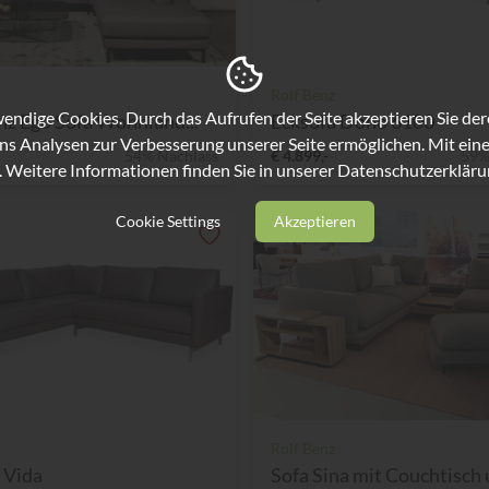
Rolf Benz
ndige Cookies. Durch das Aufrufen der Seite akzeptieren Sie de
nz Ego Sofa Wohnland...
Ecksofa Dono 6100
ns Analysen zur Verbesserung unserer Seite ermöglichen. Mit eine
54% Nachlass
€ 4.899,-
59%
. Weitere Informationen finden Sie in unserer
Datenschutzerkläru
Cookie Settings
Akzeptieren
Rolf Benz
 Vida
Sofa Sina mit Couchtisch u