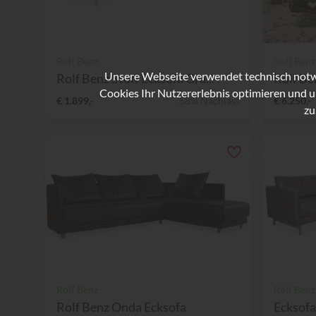
Rolf Benz
Rolf Benz
Unsere Webseite verwendet technisch notwe
Rolf Benz Stoff Ecksofa Gra...
Rolf Be
Cookies Ihr Nutzererlebnis optimieren und u
€ 1.899,-
58% Nachlass
€ 6.250,-
zu
Rolf Benz
Rolf Benz
Rolf Benz Onda Ecksofa
Ecksofa