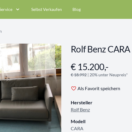
Service
Selbst Verkaufen
Blog
n
Rolf Benz CARA
€ 15.200,-
Angebotsinformationen
€ 18.992
| 20% unter Neupreis*
Als Favorit speichern
Hersteller
Rolf Benz
Modell
CARA