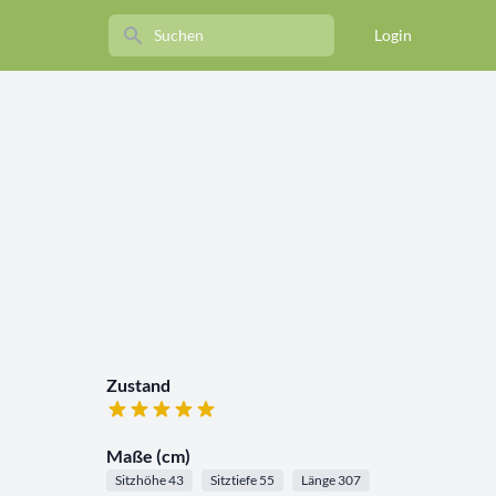
Search
Login
Zustand
Maße (cm)
Sitzhöhe 43
Sitztiefe 55
Länge 307