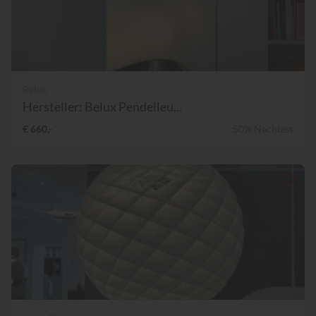
Belux
Hersteller: Belux Pendelleu...
€ 660,-
50% Nachlass