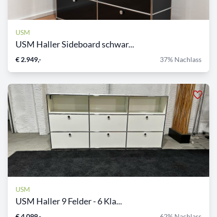
USM
USM Haller Sideboard schwar...
€ 2.949,-
37% Nachlass
USM
USM Haller 9 Felder - 6 Kla...
€ 4.099,-
62% Nachlass