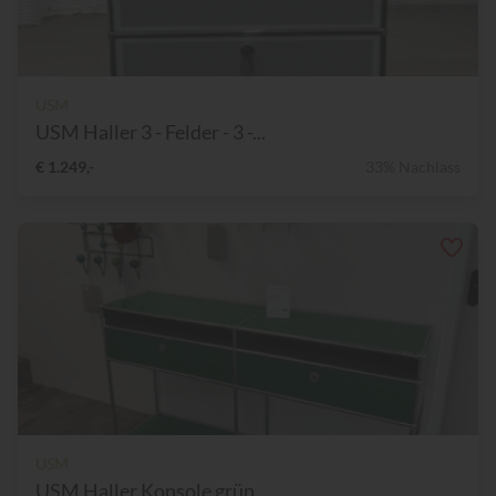
USM
USM Haller 3 - Felder - 3 -...
€ 1.249,-
33% Nachlass
USM
USM Haller Konsole grün