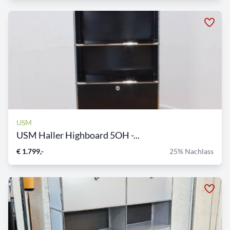
USM
USM Haller Highboard 5OH -...
€ 1.799,-
25% Nachlass