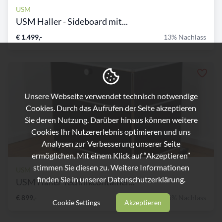
USM
USM Haller - Sideboard mit...
€ 1.499,-
13% Nachlass
Unsere Webseite verwendet technisch notwendige
Cookies. Durch das Aufrufen der Seite akzeptieren
Sie deren Nutzung. Darüber hinaus können weitere
Cookies Ihr Nutzererlebnis optimieren und uns
Analysen zur Verbesserung unserer Seite
ermöglichen. Mit einem Klick auf “Akzeptieren”
stimmen Sie diesen zu. Weitere Informationen
USM
finden Sie in unserer
Datenschutzerklärung.
USM Haller Technikcontainer...
€ 899,-
36% Nachlass
Cookie Settings
Akzeptieren