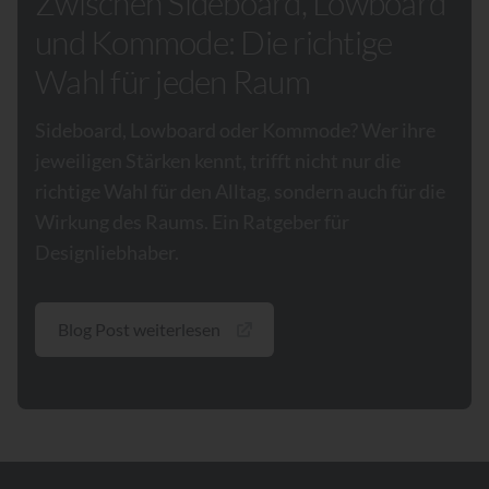
Zwischen Sideboard, Lowboard
und Kommode: Die richtige
Wahl für jeden Raum
Sideboard, Lowboard oder Kommode? Wer ihre
jeweiligen Stärken kennt, trifft nicht nur die
richtige Wahl für den Alltag, sondern auch für die
Wirkung des Raums. Ein Ratgeber für
Designliebhaber.
Blog Post weiterlesen
Footer