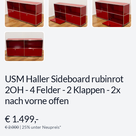
USM Haller Sideboard rubinrot
2OH - 4 Felder - 2 Klappen - 2x
nach vorne offen
€ 1.499,-
Angebotsinformationen
€ 2.000
| 25% unter Neupreis*