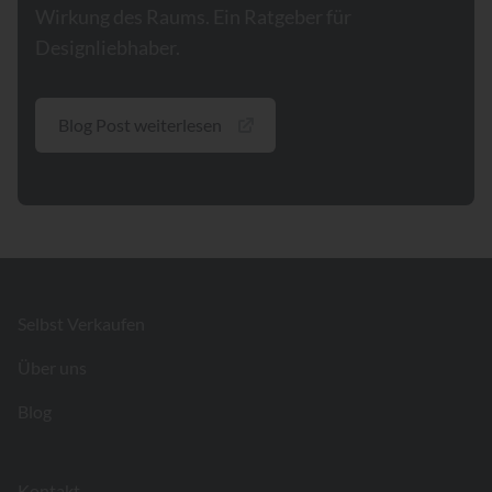
Wirkung des Raums. Ein Ratgeber für
Designliebhaber.
Blog Post weiterlesen
Footer
Selbst Verkaufen
Über uns
Blog
Kontakt