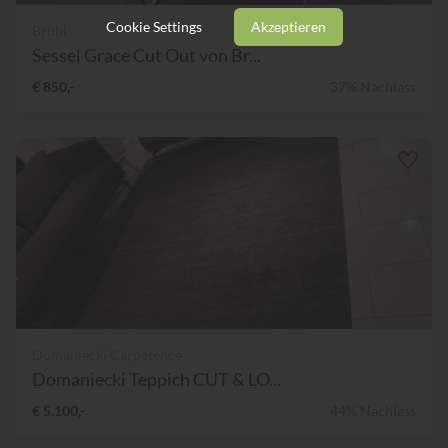
Cookie Settings
Akzeptieren
Brühl
Sessel Grace Cut Out von Br...
€ 850,-
37% Nachlass
Domaniecki Carpetence
Domaniecki Teppich CUT & LO...
€ 5.100,-
44% Nachlass