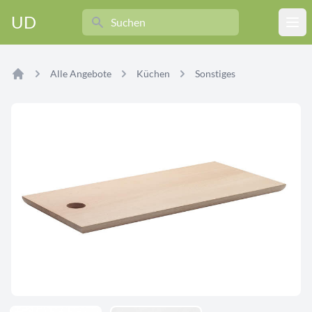
Search
UD
Ope
Alle Angebote
Küchen
Sonstiges
Home