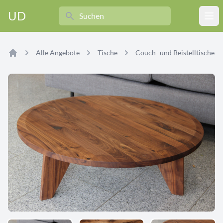
Search
UD
Ope
Alle Angebote
Tische
Couch- und Beistelltische
Home