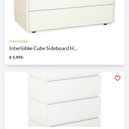
Interlübke
Interlübke Cube Sideboard H...
€ 1.499,-