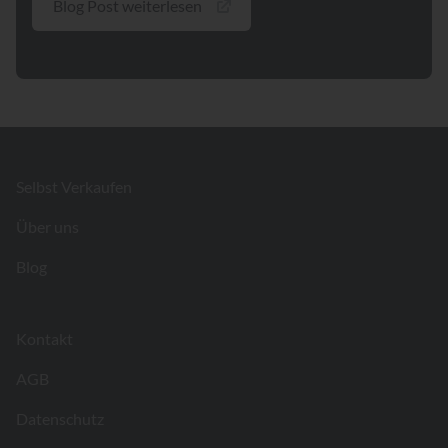
Blog Post weiterlesen
Footer
Selbst Verkaufen
Über uns
Blog
Kontakt
AGB
Datenschutz