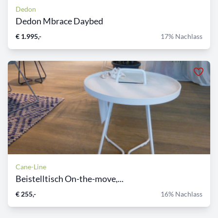
Dedon
Dedon Mbrace Daybed
€ 1.995,-
17% Nachlass
Cane-Line
Beistelltisch On-the-move,...
€ 255,-
16% Nachlass