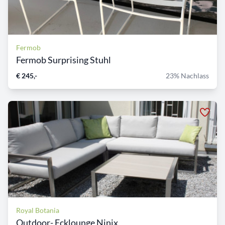
Fermob
Fermob Surprising Stuhl
€ 245,-
23% Nachlass
Royal Botania
Outdoor- Ecklounge Ninix