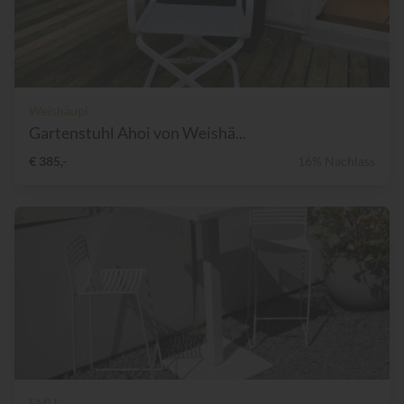
Weishäupl
Gartenstuhl Ahoi von Weishä...
€ 385,-
16% Nachlass
EMU