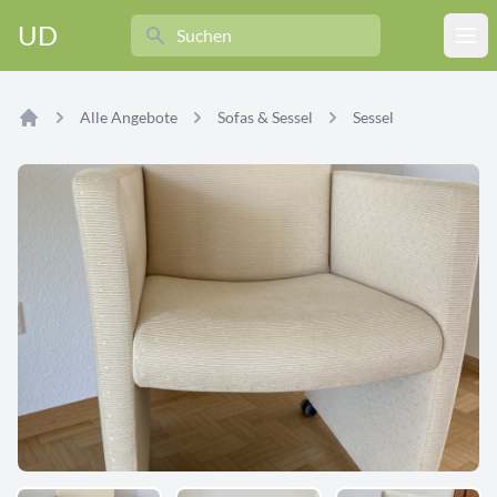
Search
UD
Ope
Alle Angebote
Sofas & Sessel
Sessel
Home