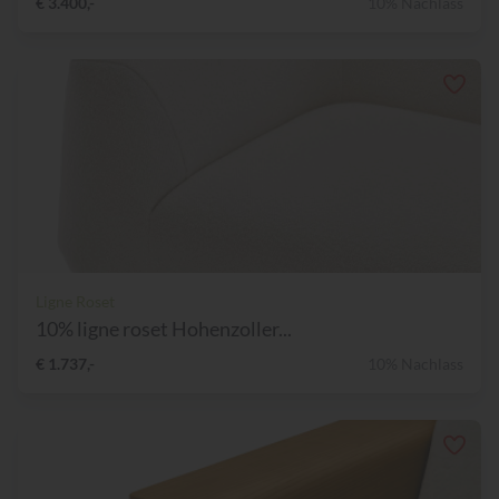
€ 3.400,-
10% Nachlass
Ligne Roset
10% ligne roset Hohenzoller...
€ 1.737,-
10% Nachlass