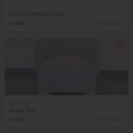
COR
COR I CONSETA I Sofa
€ 7.680,-
39% Nachlass
Ligne Roset
Sessel Taru
€ 1.910,-
20% Nachlass