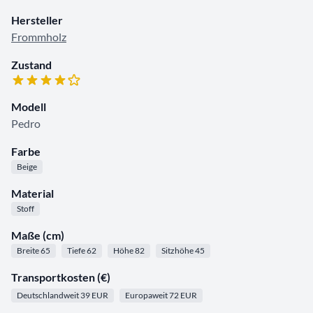
Hersteller
Frommholz
Zustand
Modell
Pedro
Farbe
Beige
Material
Stoff
Maße (cm)
Breite 65
Tiefe 62
Höhe 82
Sitzhöhe 45
Transportkosten (€)
Deutschlandweit 39 EUR
Europaweit 72 EUR