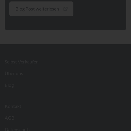
Blog Post weiterlesen
Footer
Selbst Verkaufen
Über uns
Blog
Kontakt
AGB
Datenschutz