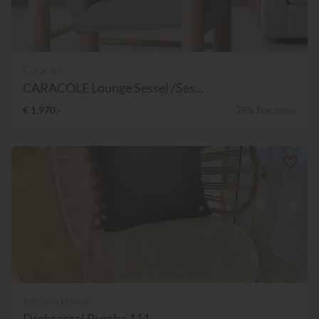
Caracole
CARACOLE Lounge Sessel /Ses...
€ 1.970,-
28% Nachlass
Adriana Hoyos
Drehsessel Rumba 111