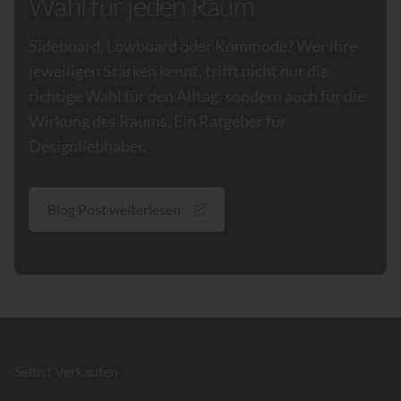
Wahl für jeden Raum
Sideboard, Lowboard oder Kommode? Wer ihre
jeweiligen Stärken kennt, trifft nicht nur die
richtige Wahl für den Alltag, sondern auch für die
Wirkung des Raums. Ein Ratgeber für
Designliebhaber.
Blog Post weiterlesen
Footer
Selbst Verkaufen