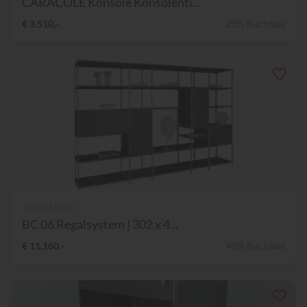
CARACOLE Konsole Konsolenti...
€ 3.510,-
28% Nachlass
Janua Möbel
BC 06 Regalsystem | 302 x 4...
€ 11.160,-
45% Nachlass