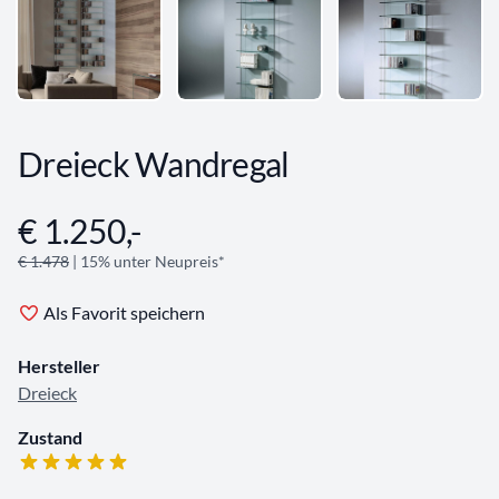
Dreieck Wandregal
€ 1.250,-
Angebotsinformationen
€ 1.478
| 15% unter Neupreis*
Als Favorit speichern
Hersteller
Dreieck
Zustand