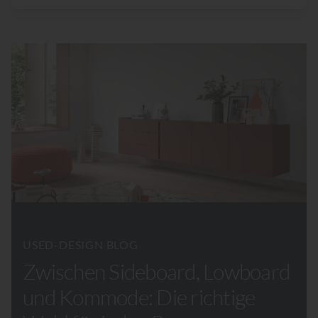
USED-DESIGN BLOG
Zwischen Sideboard, Lowboard
und Kommode: Die richtige