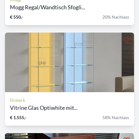
Mogg Regal/Wandtisch Sfogli...
€ 550,-
20% Nachlass
Dreieck
Vitrine Glas Optiwhite mit...
€ 1.555,-
58% Nachlass