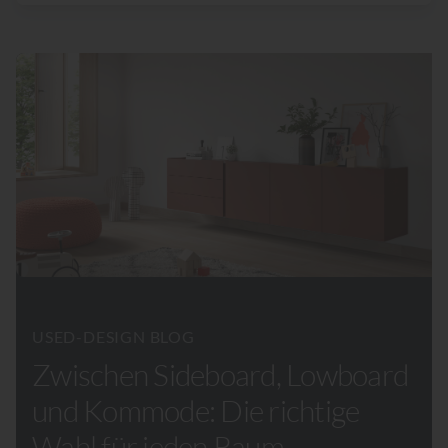
USED-DESIGN BLOG
Zwischen Sideboard, Lowboard
und Kommode: Die richtige
Wahl für jeden Raum