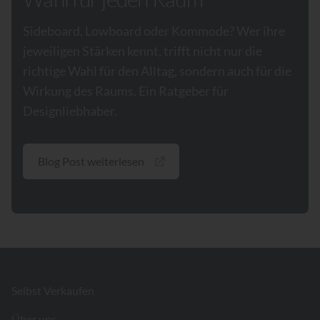
Sideboard, Lowboard oder Kommode? Wer ihre
jeweiligen Stärken kennt, trifft nicht nur die
richtige Wahl für den Alltag, sondern auch für die
Wirkung des Raums. Ein Ratgeber für
Designliebhaber.
Blog Post weiterlesen
Footer
Selbst Verkaufen
Über uns