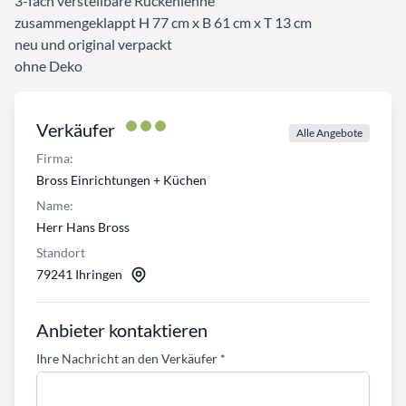
3-fach verstellbare Rückenlehne
zusammengeklappt H 77 cm x B 61 cm x T 13 cm
neu und original verpackt
ohne Deko
Verkäufer
Alle Angebote
Firma:
Bross Einrichtungen + Küchen
Name:
Herr Hans Bross
Standort
79241 Ihringen
Anbieter kontaktieren
Ihre Nachricht an den Verkäufer
*