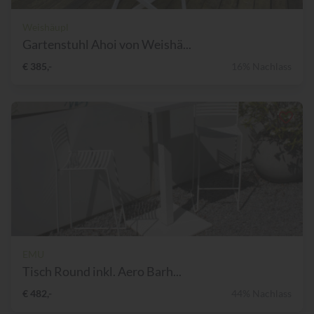
Weishäupl
Gartenstuhl Ahoi von Weishä...
€ 385,-
16% Nachlass
EMU
Tisch Round inkl. Aero Barh...
€ 482,-
44% Nachlass