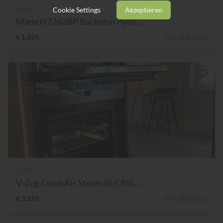
Miele
Cookie Settings
Akzeptieren
Miele H7262BP Backofen Pyro...
€ 1.699,-
15% Nachlass
V-ZUG
V-Zug CombAir Steam SL CSSL...
€ 3.275,-
35% Nachlass