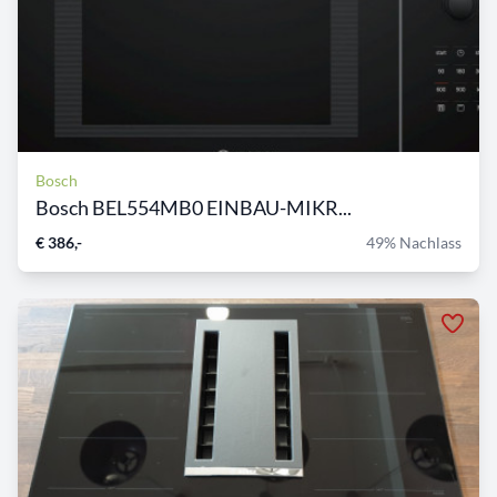
Bosch
Bosch BEL554MB0 EINBAU-MIKR...
€ 386,-
49% Nachlass