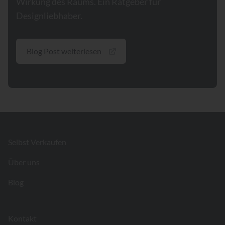
Wirkung des Raums. Ein Ratgeber für
Designliebhaber.
Blog Post weiterlesen
Footer
Selbst Verkaufen
Über uns
Blog
Kontakt