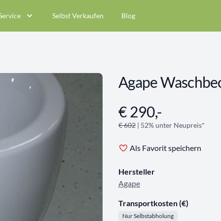
Service
Selbst Verkaufen
Blog
Agape Waschbe
€ 290,-
Angebotsinformationen
€ 602
| 52% unter Neupreis*
Als Favorit speichern
Hersteller
Agape
Transportkosten (€)
Nur Selbstabholung