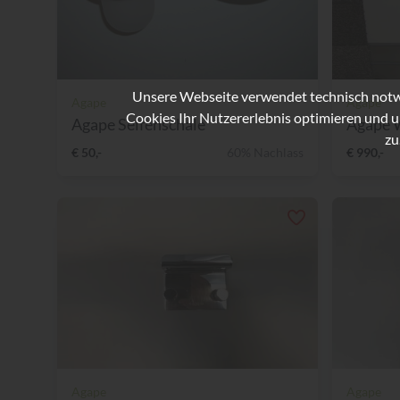
Unsere Webseite verwendet technisch notwe
Agape
Agape
Cookies Ihr Nutzererlebnis optimieren und u
Agape Seifenschale
Agape 
zu
€ 50,-
60% Nachlass
€ 990,-
Agape
Agape