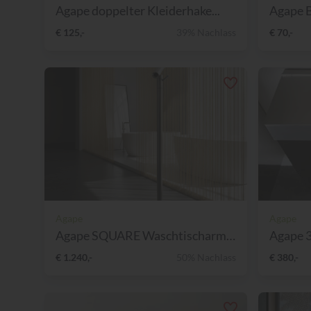
Agape doppelter Kleiderhake...
Agape B
€ 125,-
39% Nachlass
€ 70,-
Agape
Agape
Agape SQUARE Waschtischarma...
Agape 3
€ 1.240,-
50% Nachlass
€ 380,-