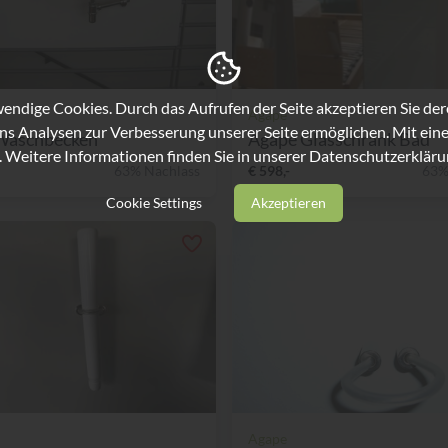
ndige Cookies. Durch das Aufrufen der Seite akzeptieren Sie de
Agape
ns Analysen zur Verbesserung unserer Seite ermöglichen. Mit eine
Waschbecken
Agape Glasschrank Bad
. Weitere Informationen finden Sie in unserer
Datenschutzerkläru
63% Nachlass
€ 598,-
63%
Cookie Settings
Akzeptieren
Agape