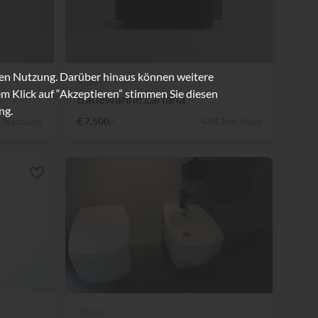
ren Nutzung. Darüber hinaus können weitere
Agape
m Klick auf “Akzeptieren” stimmen Sie diesen
Badewanne Lariana
ng.
 Nachlass
€ 7.500,-
43% Nachlass
Agape