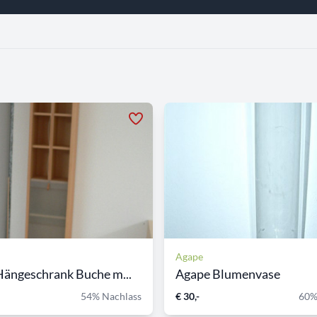
Agape
ängeschrank Buche m...
Agape Blumenvase
54% Nachlass
€ 30,-
60%