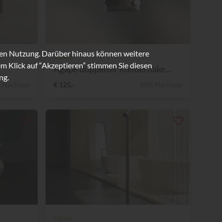
ren Nutzung. Darüber hinaus können weitere
Agape
m Klick auf “Akzeptieren” stimmen Sie diesen
Agape doppelter Kleiderhake...
ng.
 Nachlass
€ 125,-
39% Nachlass
Agape