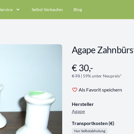
Service
Selbst Verkaufen
Blog
Agape Zahnbürs
€ 30,-
Angebotsinformationen
€ 73
| 59% unter Neupreis*
Als Favorit speichern
Hersteller
Agape
Transportkosten (€)
Nur Selbstabholung