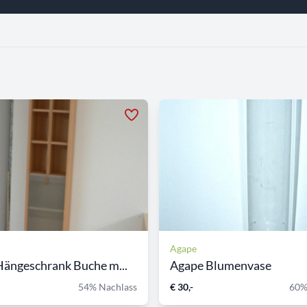
Agape
ängeschrank Buche m...
Agape Blumenvase
54% Nachlass
€ 30,-
60%