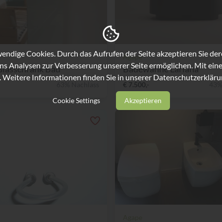
ndige Cookies. Durch das Aufrufen der Seite akzeptieren Sie de
Agape
ns Analysen zur Verbesserung unserer Seite ermöglichen. Mit eine
Glasschrank Bad
Badewanne Lariana
. Weitere Informationen finden Sie in unserer
Datenschutzerkläru
63% Nachlass
€ 7.500,-
43%
Cookie Settings
Akzeptieren
Agape