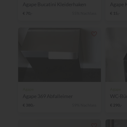
Agape Bucatini Kleiderhaken
Agape 
€ 70,-
55% Nachlass
€ 15,-
Agape
Agape
Agape 369 Abfalleimer
WC-Bür
€ 380,-
59% Nachlass
€ 290,-