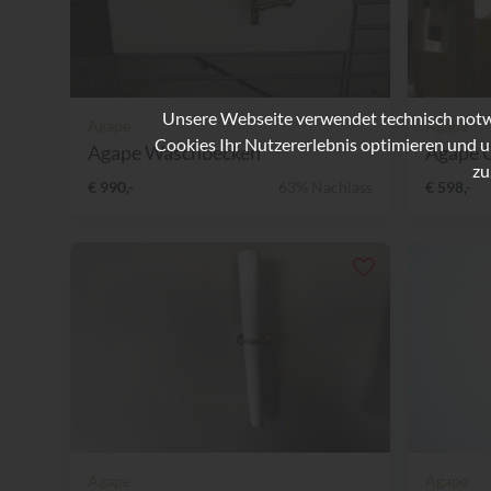
Unsere Webseite verwendet technisch notwe
Agape
Agape
Cookies Ihr Nutzererlebnis optimieren und u
Agape Waschbecken
Agape 
zu
€ 990,-
63% Nachlass
€ 598,-
Agape
Agape