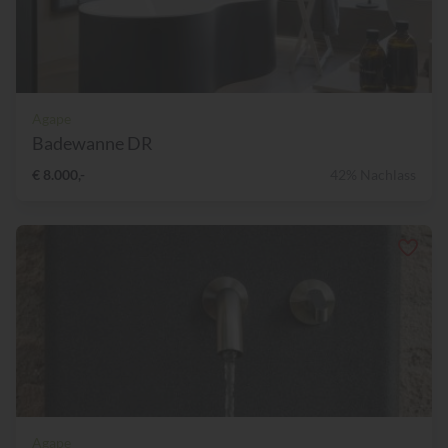
Agape
Badewanne DR
€ 8.000,-
42% Nachlass
Agape