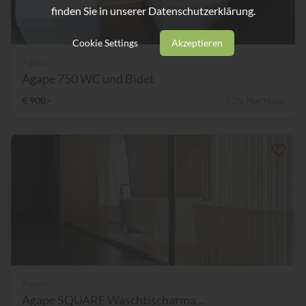
finden Sie in unserer
Datenschutzerklärung.
Cookie Settings
Akzeptieren
Agape
Agape 750 WC und Bidet
€ 900,-
53% Nachlass
Agape
Agape SQUARE Waschtischarma...