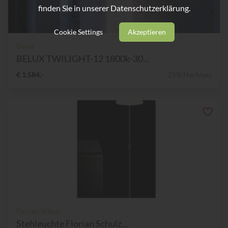
finden Sie in unserer
Datenschutzerklärung.
Cookie Settings
Akzeptieren
Belux
BELUX TWILIGHT-12 1800k-30...
€ 1.584,-
25% Nachlass
Florian Schulz
Stehleuchte Florian Schulz...