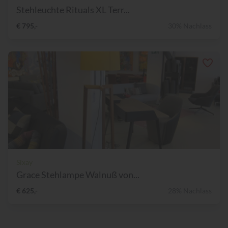
Stehleuchte Rituals XL Terr...
€ 795,-
30% Nachlass
Sixay
Grace Stehlampe Walnuß von...
€ 625,-
28% Nachlass