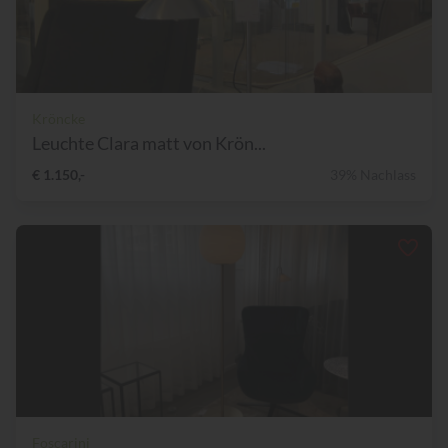
Kröncke
Leuchte Clara matt von Krön...
€ 1.150,-
39% Nachlass
Foscarini