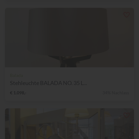
Balada
Stehleuchte BALADA NO. 35 L...
€ 1.098,-
34% Nachlass