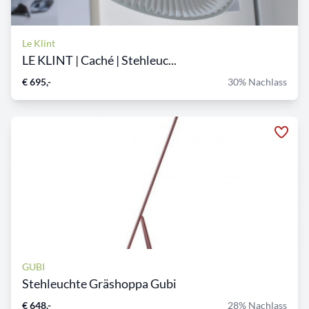
Le Klint
LE KLINT | Caché | Stehleuc...
€ 695,-
30% Nachlass
GUBI
Stehleuchte Gräshoppa Gubi
€ 648,-
28% Nachlass