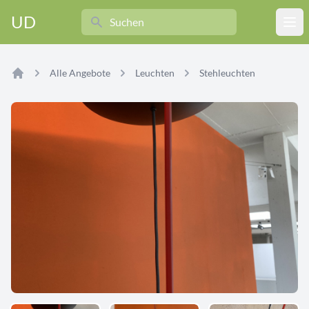
Search
UD
Ope
Alle Angebote
Leuchten
Stehleuchten
Home