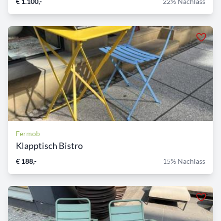
€ 1.100,-
22% Nachlass
Fermob
Klapptisch Bistro
€ 188,-
15% Nachlass