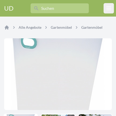
Search
UD
Ope
Alle Angebote
Gartenmöbel
Gartenmöbel
Home