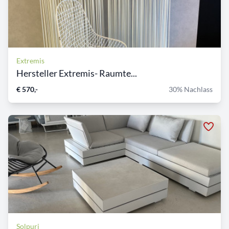
Extremis
Hersteller Extremis- Raumte...
€ 570,-
30% Nachlass
Solpuri