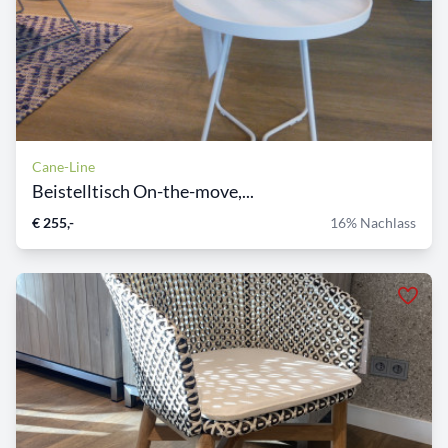
Cane-Line
Beistelltisch On-the-move,...
€ 255,-
16% Nachlass