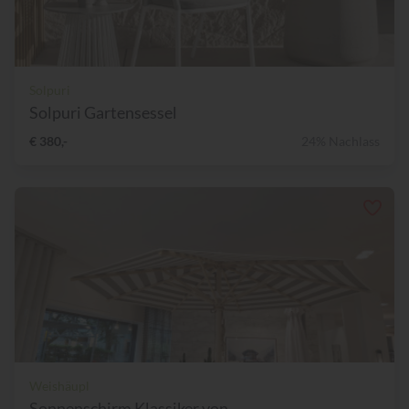
Solpuri
Solpuri Gartensessel
€ 380,-
24% Nachlass
Weishäupl
Sonnenschirm Klassiker von...