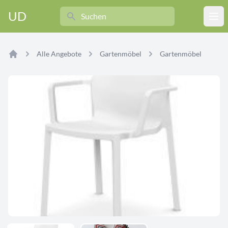
Search
UD
Ope
Alle Angebote
Gartenmöbel
Gartenmöbel
Home