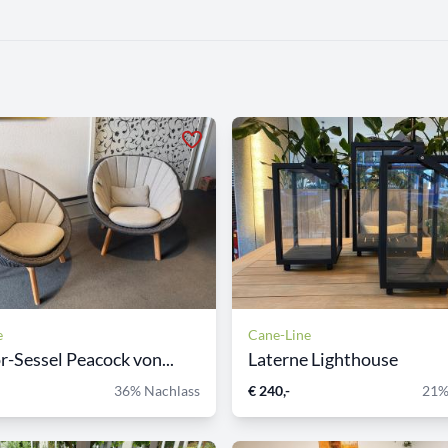
e
Cane-Line
-Sessel Peacock von...
Laterne Lighthouse
36% Nachlass
€ 240,-
21%