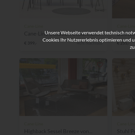
Cane-Line
Cane-Lin
Unsere Webseite verwendet technisch notwe
Cane-Line Outdoor Armlehnen...
Beistel
Cookies Ihr Nutzererlebnis optimieren und u
€ 399,-
40% Nachlass
€ 255,-
zu
Cane-Line
Cane-Lin
Highback Sessel Breeze von...
Stuhl P