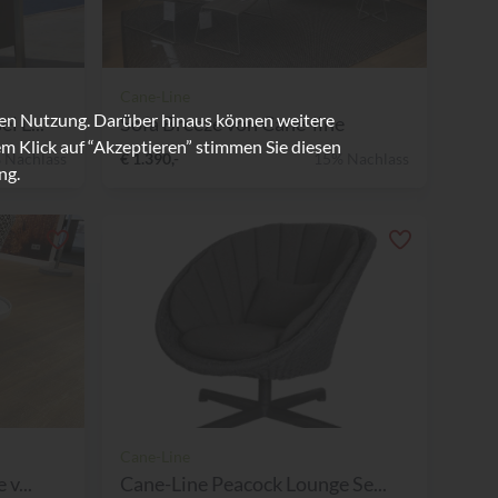
Cane-Line
ren Nutzung. Darüber hinaus können weitere
 L...
Sofa Breeze von Cane-line
m Klick auf “Akzeptieren” stimmen Sie diesen
 Nachlass
€ 1.390,-
15% Nachlass
ng.
Cane-Line
v...
Cane-Line Peacock Lounge Se...