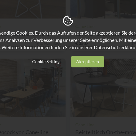
e
Cane-Line
ndige Cookies. Durch das Aufrufen der Seite akzeptieren Sie de
ltisch On-the-move,...
Cane-Line Armlehnensessel
ns Analysen zur Verbesserung unserer Seite ermöglichen. Mit eine
16% Nachlass
€ 350,-
50%
. Weitere Informationen finden Sie in unserer
Datenschutzerkläru
Cookie Settings
Akzeptieren
e
Cane-Line
eacock von Cane-line
Beistelltisch On-the-move 