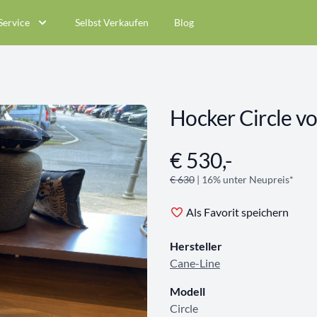
Service
Selbst Verkaufen
Blog
Hocker Circle vo
€ 530,-
Angebotsinformationen
€ 630
| 16% unter Neupreis*
Als Favorit speichern
Hersteller
Cane-Line
Modell
Circle