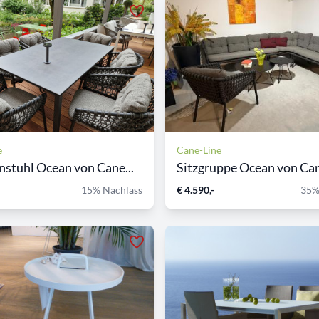
e
Cane-Line
stuhl Ocean von Cane...
Sitzgruppe Ocean von Cane
15% Nachlass
€ 4.590,-
35%