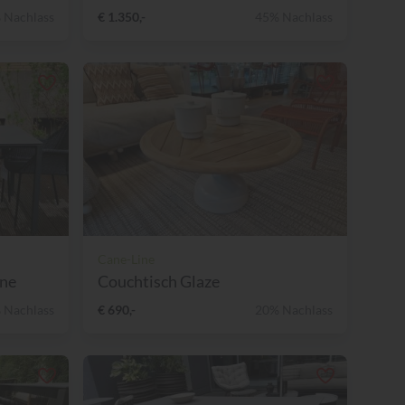
 Nachlass
€ 1.350,-
45% Nachlass
Cane-Line
ine
Couchtisch Glaze
 Nachlass
€ 690,-
20% Nachlass