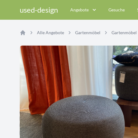
used-design
Angebote
Gesuche
Alle Angebote
Gartenmöbel
Gartenmöbel
Home