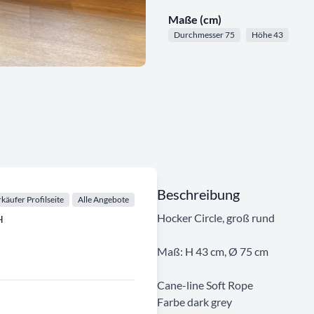
Maße (cm)
Durchmesser 75
Höhe 43
Beschreibung
käufer Profilseite
Alle Angebote
Hocker Circle, groß rund
H
Maß: H 43 cm, Ø 75 cm
Cane-line Soft Rope
Farbe dark grey