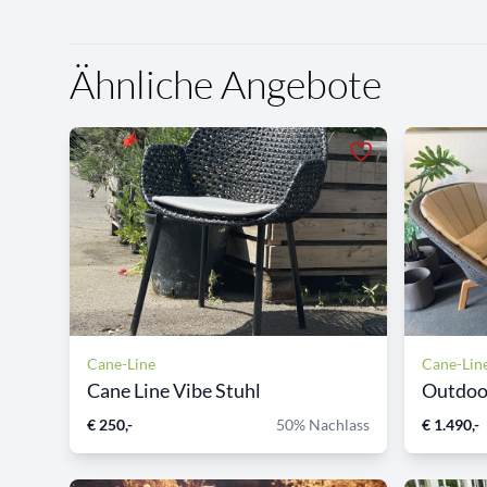
Ähnliche Angebote
Cane-Line
Cane-Lin
Cane Line Vibe Stuhl
Outdoor
€ 250,-
50% Nachlass
€ 1.490,-