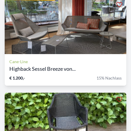
Cane-Line
Highback Sessel Breeze von...
€ 1.200,-
15% Nachlass