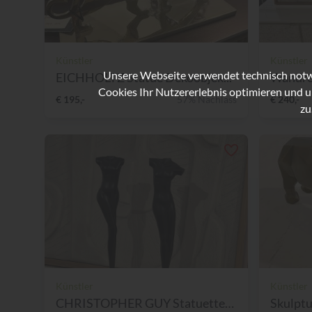
Künstler
Künstler
Unsere Webseite verwendet technisch notwe
EICHHOLTZ Statue Dekoobjek...
Wandre
Cookies Ihr Nutzererlebnis optimieren und u
€ 195,-
57% Nachlass
€ 240,-
zu
Künstler
Künstler
CHRISTOPHER GUY Statuetten...
Skulptu