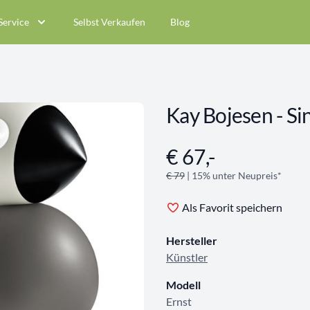
Service
Selbst Verkaufen
Blog
Kay Bojesen - Si
€ 67,-
Angebotsinformationen
€ 79
| 15% unter Neupreis*
Als Favorit speichern
Hersteller
Künstler
Modell
Ernst