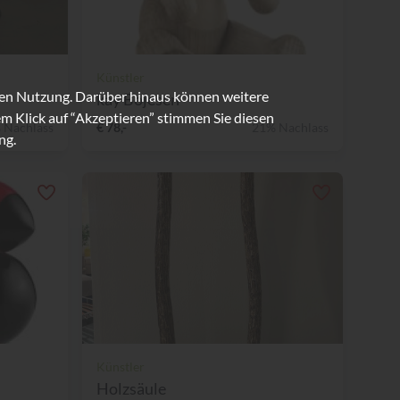
Künstler
ren Nutzung. Darüber hinaus können weitere
kay Bojesen
m Klick auf “Akzeptieren” stimmen Sie diesen
 Nachlass
€ 78,-
21% Nachlass
ng.
Künstler
Holzsäule