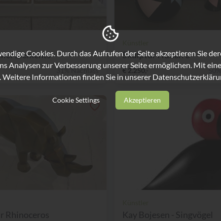
Künstler
ndige Cookies. Durch das Aufrufen der Seite akzeptieren Sie de
lief Elements
Skulptur Hunan 3
ns Analysen zur Verbesserung unserer Seite ermöglichen. Mit eine
31% Nachlass
€ 2.250,-
50%
. Weitere Informationen finden Sie in unserer
Datenschutzerkläru
Cookie Settings
Akzeptieren
Künstler
r Rhinoceros
Kay Bojesen - Singvögel