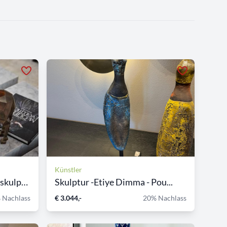
Künstler
CHRISTOPHER GUY Tierskulpt...
Skulptur -Etiye Dimma - Pou...
 Nachlass
€ 3.044,-
20% Nachlass