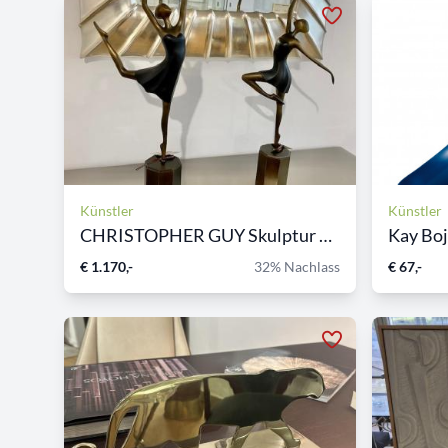
Künstler
Künstler
CHRISTOPHER GUY Skulptur Tä...
Kay Boj
€ 1.170,-
32% Nachlass
€ 67,-