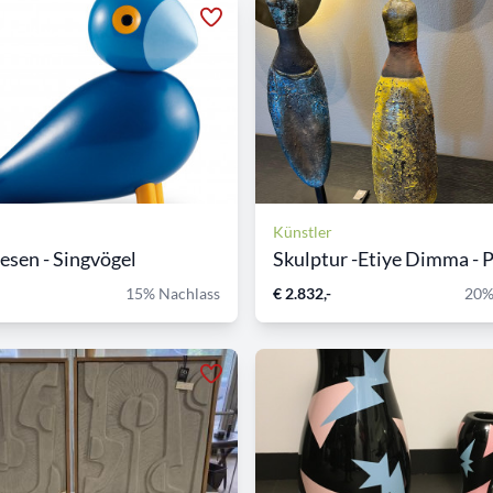
Künstler
esen - Singvögel
Skulptur -Etiye Dimma - P
15% Nachlass
€ 2.832,-
20%