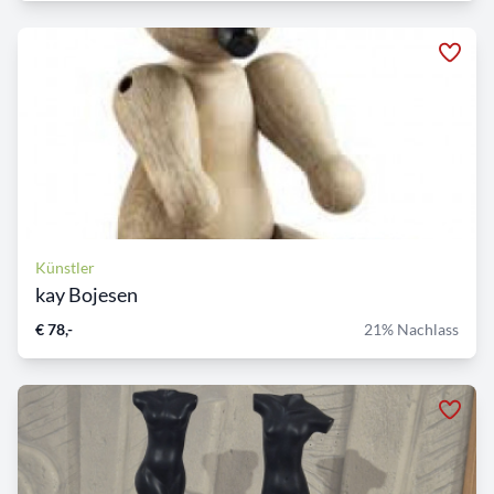
Künstler
kay Bojesen
€ 78,-
21% Nachlass