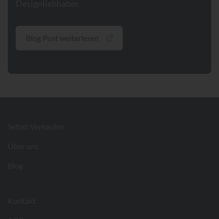
Designliebhaber.
Blog Post weiterlesen
Footer
Selbst Verkaufen
Über uns
Blog
Kontakt