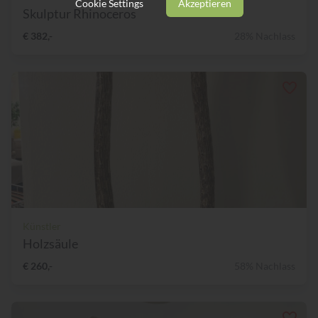
Cookie Settings
Akzeptieren
Skulptur Rhinoceros
€ 382,-
28% Nachlass
Künstler
Holzsäule
€ 260,-
58% Nachlass