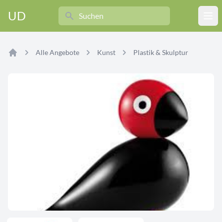
Search
UD
Ope
Alle Angebote
Kunst
Plastik & Skulptur
Home